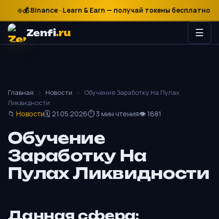
₽
$
€
💰 Binance · Learn & Earn — получай токены бесплатно

Zenfi
.ru
☰
Главная
›
Новости
›
Обучение Заработку На Пулах
Ликвидности
📁
Новости
🗓 21.05.2026
⏱ 3 мин чтения
👁 1681
Обучение
Заработку На
Пулах Ликвидности
Данная сфера: