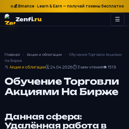
💰 Binance · Learn & Earn — получай токены бесплатно
₽
$
€

Zenfi
.ru
☰
Главная
›
Акции и облигации
›
Обучение Торговли Акциями
На Бирже
📁
Акции и облигации
🗓 24.04.2026
⏱ 3 мин чтения
👁 1519
Обучение Торговли
Акциями На Бирже
Данная сфера:
Удалённая работа в