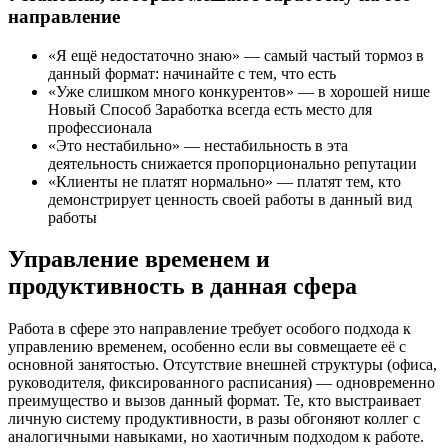
направление
«Я ещё недостаточно знаю» — самый частый тормоз в
данный формат: начинайте с тем, что есть
«Уже слишком много конкурентов» — в хорошей нише
Новый Способ Заработка всегда есть место для
профессионала
«Это нестабильно» — нестабильность в эта
деятельность снижается пропорционально репутации
«Клиенты не платят нормально» — платят тем, кто
демонстрирует ценность своей работы в данный вид
работы
Управление временем и
продуктивность в данная сфера
Работа в сфере это направление требует особого подхода к
управлению временем, особенно если вы совмещаете её с
основной занятостью. Отсутствие внешней структуры (офиса,
руководителя, фиксированного расписания) — одновременно
преимущество и вызов данный формат. Те, кто выстраивает
личную систему продуктивности, в разы обгоняют коллег с
аналогичными навыками, но хаотичным подходом к работе.