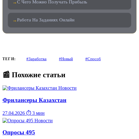
С Чего Можно Получать Прибыль
→
Работа На Заданиях Онлайн
→
#Заработка
#Новый
#Способ
ТЕГИ:
📰 Похожие статьи
Новости
Фрилансеры Казахстан
27.04.2026
⏱ 3 мин
Новости
Опросы 495