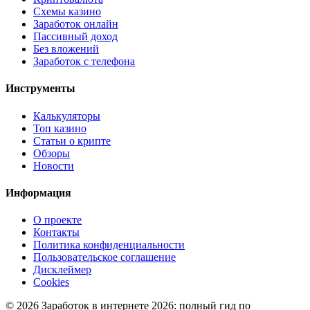
Схемы казино
Заработок онлайн
Пассивный доход
Без вложений
Заработок с телефона
Инструменты
Калькуляторы
Топ казино
Статьи о крипте
Обзоры
Новости
Информация
О проекте
Контакты
Политика конфиденциальности
Пользовательское соглашение
Дисклеймер
Cookies
© 2026 Заработок в интернете 2026: полный гид по