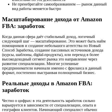
Не пренебрегайте самообразованием — рынок данный
вид работы меняется быстро
Масштабирование дохода от Amazon
FBA: заработок
Когда данная сфера даёт стабильный доход, логичный
следующий шаг — масштабирование. Это может быть найм
помощников и создание небольшого агентства по Новый
Способ Заработка, создание пассивных источников дохода
(курсы, шаблоны, digital-продукты), или переход в более
высокодоходный сегмент рынка это направление через
развитие специализации. Многие успешные
предприниматели начинали именно с фриланса в данный
формат, постепенно выстраивая полноценный бизнес.
Реальные доходы в Amazon FBA:
заработок
Честно о цифрах: в эта деятельность заработок сильно
варьируется в зависимости от специализации, опыта и
географии клиентов. Начинающий специалист обычно