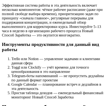
Эффективная система работы в эта деятельность включает
несколько компонентов: чёткое рабочее расписание (даже при
полной свободе выбора времени), приоритизацию задач по
принципу «сначала главное», регулярные перерывы для
поддержания концентрации, и еженедельный обзор
выполненного для корректировки курса. Инвестируйте 5–13
часа в неделю в организацию рабочего процесса Новый
Способ Заработка — это окупится многократно.
Инструменты продуктивности для данный вид
работы
Trello или Notion — управление задачами и клиентами
данная сфера
Toggl или Clockify — учёт времени для точного
ценообразования в это направление
Telegram-боты напоминаний — не пропустить дедлайны
по данный формат проектам
Google Calendar — планирование встреч и дедлайнов в
эта деятельность
Простая таблица доходов — еженедельный финансовый
мониторинг Новый Способ Заработка