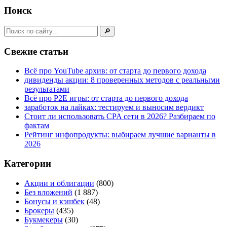
Поиск
🔎
Свежие статьи
Всё про YouTube архив: от старта до первого дохода
дивиденды акции: 8 проверенных методов с реальными
результатами
Всё про P2E игры: от старта до первого дохода
заработок на лайках: тестируем и выносим вердикт
Стоит ли использовать CPA сети в 2026? Разбираем по
фактам
Рейтинг инфопродукты: выбираем лучшие варианты в
2026
Категории
Акции и облигации
(800)
Без вложений
(1 887)
Бонусы и кэшбек
(48)
Брокеры
(435)
Букмекеры
(30)