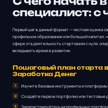
С чего начать 
специалист: с 
Первый шаг в данный формат — честная оценка св
профильное образование или большой капитал, 
сфере эта деятельность стартовали с нуля, опи
вкладывать время в развитие.
Пошаговый план старта 
Заработка Денег
Изучите базовые инструменты и платформы 
Создайте первое портфолио или тестовые р
Зарегистрируйтесь на профильных платформ