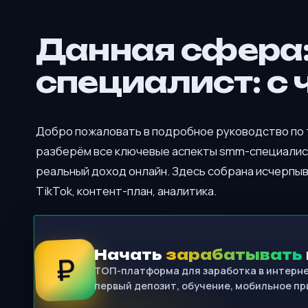
Данная сфера
специалист: с 
Добро пожаловать в подробное руководство по
разберём все ключевые аспекты smm-специалист:
реальный доход онлайн. Здесь собрана исчерпыв
TikTok, контент-план, аналитика.
Начать
зарабатывать
₽
ТОП-платформа для заработка в интернет
первый депозит, обучение, мобильное п