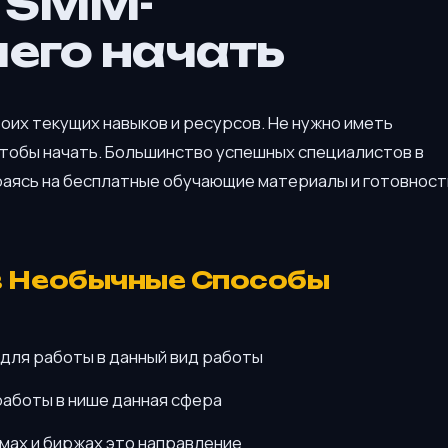
в SMM-
чего начать
оих текущих навыков и ресурсов. Не нужно иметь
чтобы начать. Большинство успешных специалистов в
раясь на бесплатные обучающие материалы и готовност
в Необычные Способы
для работы в данный вид работы
аботы в нише данная сфера
ах и биржах это направление