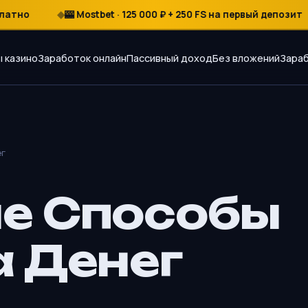
о
🎰 Mostbet · 125 000 ₽ + 250 FS на первый депозит
 казино
Заработок онлайн
Пассивный доход
Без вложений
Зараб
ег
е Способы
а Денег