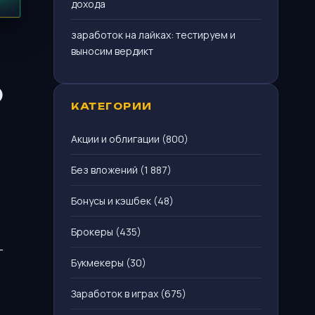
дохода
заработок на лайках: тестируем и
выносим вердикт
о
КАТЕГОРИИ
Акции и облигации
(800)
Без вложений
(1 887)
Бонусы и кэшбек
(48)
Брокеры
(435)
—
Букмекеры
(30)
Заработок в играх
(675)