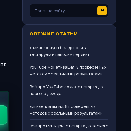
🔎
СВЕЖИЕ СТАТЬИ
казино бонусы без депозита:
тестируем и выносим вердикт
я в
YouTube монетизация: 8 проверенных
методов с реальными результатами
Всё про YouTube архив: от старта до
первого дохода
дивиденды акции: 8 проверенных
методов с реальными результатами
Всё про P2E игры: от старта до первого