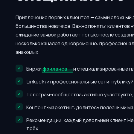
Привлечение первых клиентов — самый сложный 
большинства новичков. Важно понять: клиентов н
ожидание заявок работает только после создани
несколько каналов одновременно: профессиона
знакомых.
Биржи
фриланса
и специализированные п
LinkedIn и профессиональные сети: публику
Телеграм-сообщества: активно участвуйте,
Контент-маркетинг: делитесь полезными ма
Рекомендации: каждый довольный клиент Н
трёх