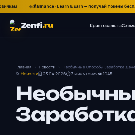
кам
💰 Binance · Learn & Earn — получай токены бесплатн
₽
$
€
Zenfi
.ru
Криптовалюта
Схемы
Главная
›
Новости
›
Необычные Способы Заработка Ден
📁
Новости
🗓 23.04.2026
⏱ 3 мин чтения
👁 1045
Необычны
Заработк