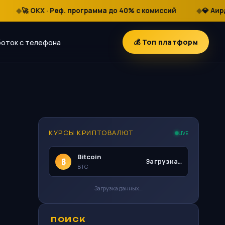
🚀 OKX · Реф. программа до 40% с комиссий
💎 Аирдропы
💰 Топ платформ
оток с телефона
КУРСЫ КРИПТОВАЛЮТ
LIVE
Bitcoin
₿
Загрузка…
BTC
Загрузка данных…
ПОИСК