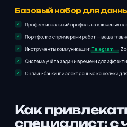
Базовый набор для данн
Профессиональный профиль на ключевых пл
Портфолио с примерами работ — ваша главна
Инструменты коммуникации:
Telegram
, Z
Система учёта задач и времени для эффект
Онлайн-банкинг и электронные кошельки для
Как привлекат
специалист: с 