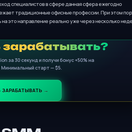
оход специалистов в сфере данная сфера ежегодно
режает традиционные офисные профессии. При этом по
 на это направление реально уже через несколько нед
 зарабатывать?
ion за 30 секунд и получи бонус +50% на
 Минимальный старт — $5.
Ь ЗАРАБАТЫВАТЬ →