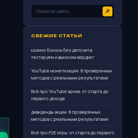
🔎
СВЕЖИЕ СТАТЬИ
казино бонусы без депозита:
тестируем и выносим вердикт
YouTube монетизация: 8 проверенных
методов с реальными результатами
Всё про YouTube архив: от старта до
первого дохода
дивиденды акции: 8 проверенных
методов с реальными результатами
Всё про P2E игры: от старта до первого