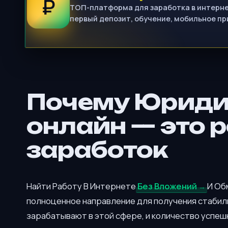
₽
ТОП-платформа для заработка в интернет
первый депозит, обучение, мобильное п
Почему Юриди
онлайн — это 
заработок
Найти Работу В Интернете
Без Вложений
И Обм
полноценное направление для получения стабиль
зарабатывают в этой сфере, и количество успе