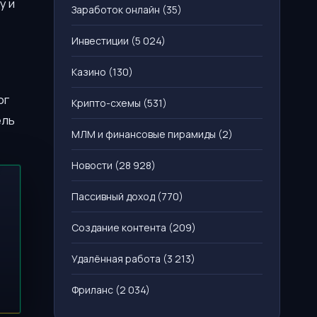
у и
Заработок онлайн
(35)
Инвестиции
(5 024)
Казино
(130)
ог
Крипто-схемы
(531)
ель
МЛМ и финансовые пирамиды
(2)
Новости
(28 928)
Пассивный доход
(770)
Создание контента
(209)
Удалённая работа
(3 213)
Фриланс
(2 034)