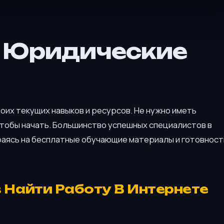
 в Юридические
оих текущих навыков и ресурсов. Не нужно иметь
чтобы начать. Большинство успешных специалистов в
раясь на бесплатные обучающие материалы и готовност
 Найти Работу В Интернете