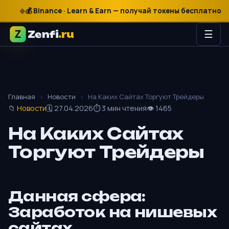
₽
$
€
💰 Binance · Learn & Earn — получай токены бесплатно

Zenfi
.ru
☰
Главная
›
Новости
›
На Каких Сайтах Торгуют Трейдеры
📁
Новости
🗓 27.04.2026
⏱ 3 мин чтения
👁 1465
На Каких Сайтах
Торгуют Трейдеры
Данная сфера:
Заработок на нишевых
сайтах