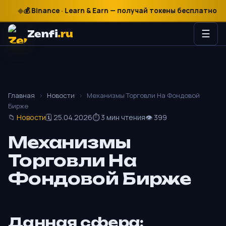
💰 Binance · Learn & Earn — получай токены бесплатно
₽
$
€
🎰
Zenfi
.ru
☰
Главная
›
Новости
›
Механизмы Торговли На Фондовой
Бирже
📁
Новости
🗓 25.04.2026
⏱ 3 мин чтения
👁 399
Механизмы
Торговли На
Фондовой Бирже
Данная сфера: