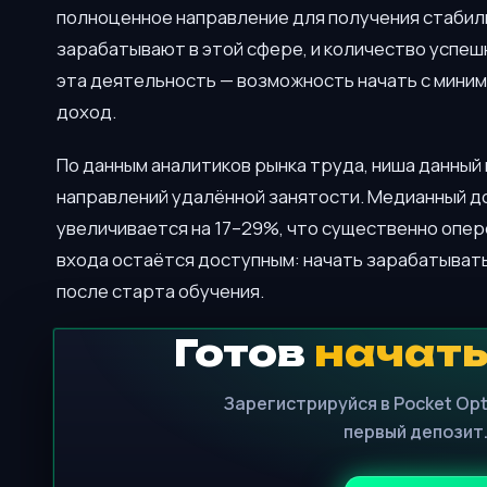
полноценное направление для получения стабиль
зарабатывают в этой сфере, и количество успе
эта деятельность — возможность начать с мини
доход.
По данным аналитиков рынка труда, ниша данный
направлений удалённой занятости. Медианный д
увеличивается на 17–29%, что существенно опе
входа остаётся доступным: начать зарабатывать
после старта обучения.
Готов
начать
Зарегистрируйся в Pocket Opt
первый депозит.