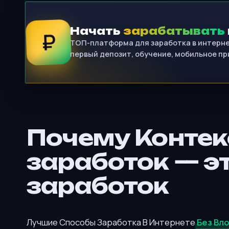
Начать
зарабатывать
₽
ТОП-платформа для заработка в интернет
первый депозит, обучение, мобильное п
Почему Контек
заработок — э
заработок
Лучшие Способы Заработка В Интернете
Без Вл