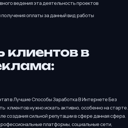
ивного ведения эта деятельность проектов
 получения оплаты за данный вид работы
ь клиентов в
еклама:
этап в Лучшие Способы Заработка В Интернете Без
ь: клиентов нужно искать активно, особенно на старте.
ле создания сильной репутации в сфере данная сфера.
профессиональные платформы, социальные сети,