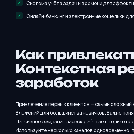
Система учёта задач и времени для эффект
Онлайн-банкинг и электронные кошельки для
Как привлекат
Контекстная р
заработок
Привлечение первых клиентов — самый сложный 
Вложений для большинства новичков. Важно понят
Пассивное ожидание заявок работает только пос
Используйте несколько каналов одновременно: 