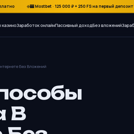
о
🎰 Mostbet · 125 000 ₽ + 250 FS на первый депозит
 казино
Заработок онлайн
Пассивный доход
Без вложений
Зараб
Интернете Без Вложений
пособы
 В