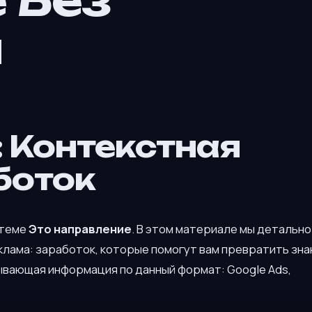
 Без
й
 Контекстная
боток
 теме
Это направление
. В этом материале мы детально
лама: заработок, которые помогут вам превратить зна
ывающая информация по данный формат: Google Ads,