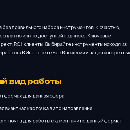
 без правильного набора инструментов. К счастью,
сплатно или по доступной подписке. Ключевые
ирект, ROI, клиенты. Выбирайте инструменты исходя из
аработка В Интернете Без Вложений и задач конкретны
ый вид работы
атформах для данная сфера
я визитная карточка в это направление
oom, почта для работы с клиентами по данный формат