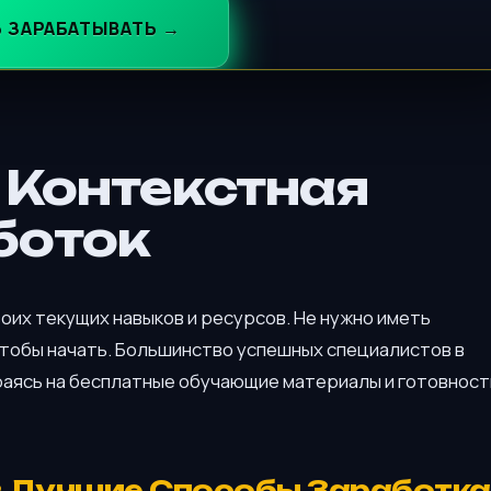
Ь ЗАРАБАТЫВАТЬ →
в Контекстная
боток
оих текущих навыков и ресурсов. Не нужно иметь
чтобы начать. Большинство успешных специалистов в
раясь на бесплатные обучающие материалы и готовност
в Лучшие Способы Заработка