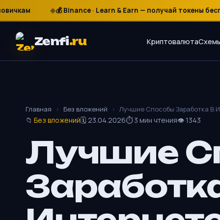
кам
💰 Binance · Learn & Earn — получай токены бесплатн
₽
$
€
Zenfi
.ru
Криптовалюта
Схемы
Главная
›
Без вложений
›
Лучшие Способы Заработка В 
📁
Без вложений
🗓 23.04.2026
⏱ 3 мин чтения
👁 1343
Лучшие С
Заработка