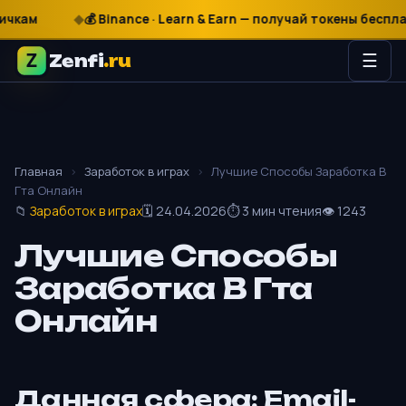
₽
$
€
💰 Binance · Learn & Earn — получай токены бесплатно
Zenfi
.ru
☰
Главная
›
Заработок в играх
›
Лучшие Способы Заработка В
Гта Онлайн
📁
Заработок в играх
🗓 24.04.2026
⏱ 3 мин чтения
👁 1243
Лучшие Способы
Заработка В Гта
Онлайн
Данная сфера: Email-