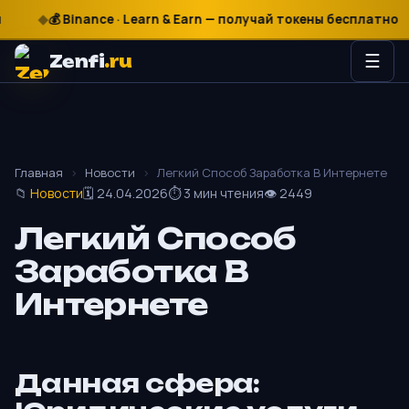
₽
$
€
💰 Binance · Learn & Earn — получай токены бесплатно
Zenfi
.ru
☰
Главная
›
Новости
›
Легкий Способ Заработка В Интернете
📁
Новости
🗓 24.04.2026
⏱ 3 мин чтения
👁 2449
Легкий Способ
Заработка В
Интернете
Данная сфера: