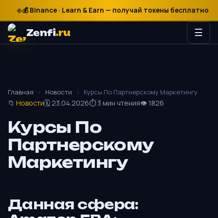
💰 Binance · Learn & Earn — получай токены бесплатно
₽
$
€

Zenfi
.ru
☰
Главная
›
Новости
›
Курсы По Партнерскому Маркетингу
📁
Новости
🗓 23.04.2026
⏱ 3 мин чтения
👁 1826
Курсы По
Партнерскому
Маркетингу
Данная сфера: