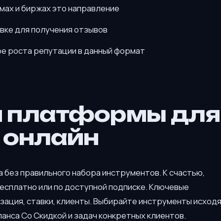
ах и биржах это направление
вке для получения отзывов
е роста репутации в данный формат
и платформы для
г онлайн
 без правильного набора инструментов. К счастью,
сплатно или по доступной подписке. Ключевые
зация, ставки, клиенты. Выбирайте инструменты исходя
анса Со Скидкой и задач конкретных клиентов.