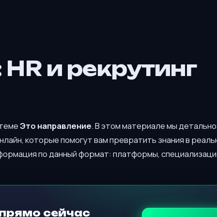
 HR и рекрутинг
 теме
Это направление
. В этом материале мы детально
нлайн, которые помогут вам превратить знания в реаль
формация по данный формат: платформы, специализаци
прямо сейчас