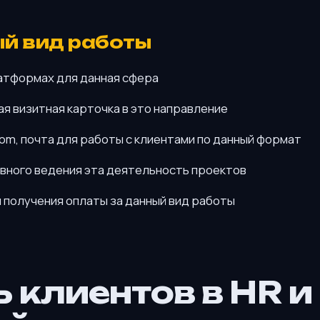
ый вид работы
атформах для данная сфера
я визитная карточка в это направление
oom, почта для работы с клиентами по данный формат
ивного ведения эта деятельность проектов
 получения оплаты за данный вид работы
 клиентов в HR и