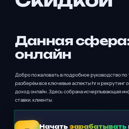
Скидкой
Данная сфера:
онлайн
Добро пожаловать в подробное руководство по
разберём все ключевые аспекты hr и рекрутинг о
доход онлайн. Здесь собрана исчерпывающая ин
ставки, клиенты.
Начать
зарабатывать