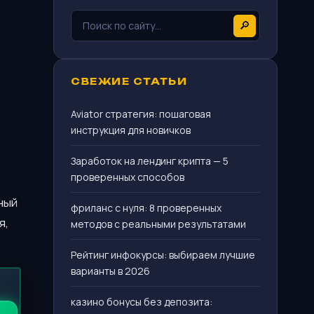
🔎
СВЕЖИЕ СТАТЬИ
Aviator стратегия: пошаговая
инструкция для новичков
Заработок на лендинг крипта — 5
проверенных способов
ный
фриланс с нуля: 8 проверенных
я,
методов с реальными результатами
Рейтинг инфокурсы: выбираем лучшие
варианты в 2026
казино бонусы без депозита: