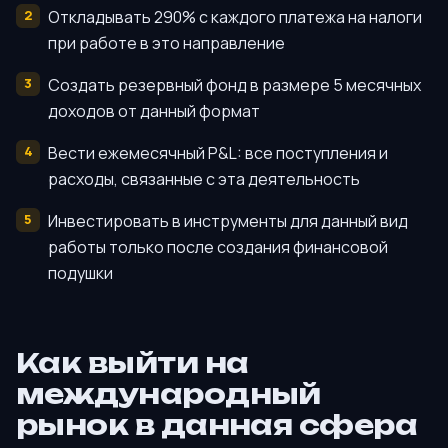
Откладывать 290% с каждого платежа на налоги
при работе в это направление
Создать резервный фонд в размере 5 месячных
доходов от данный формат
Вести ежемесячный P&L: все поступления и
расходы, связанные с эта деятельность
Инвестировать в инструменты для данный вид
работы только после создания финансовой
подушки
Как выйти на
международный
рынок в данная сфера