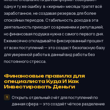
одну и ту же ошибку: в «жирные» месяцы тратят всё
заработанное, не создавая резервов для более
спокойных периодов. Стабильность дохода в эта
деятельность приходит со временем и репутацией,
но финансовая подушка нужна с самого первого дня.
Ежемесячно откладывайте фиксированный процент
от всех поступлений — это создаст безопасную базу
для уверенной работы в данный вид работы без
постоянного стресса.
Финансовые правила для
специалиста Куда И Как
Инвестировать Деньги
Открыть отдельный счёт для поступлений по
данная сфера — это создаёт чёткое разделение