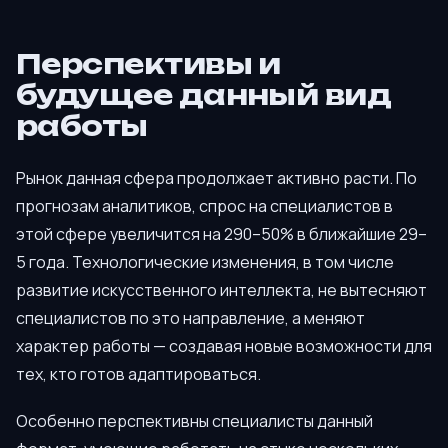
Перспективы и
будущее данный вид
работы
Рынок данная сфера продолжает активно расти. По
прогнозам аналитиков, спрос на специалистов в
этой сфере увеличится на 290–50% в ближайшие 29–
5 года. Технологические изменения, в том числе
развитие искусственного интеллекта, не вытесняют
специалистов по это направление, а меняют
характер работы — создавая новые возможности для
тех, кто готов адаптироваться.
Особенно перспективны специалисты данный