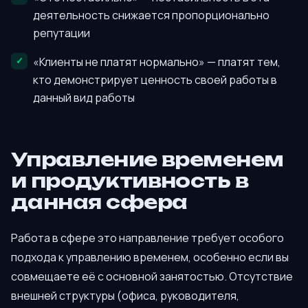
деятельность снижается пропорционально
репутации
«Клиенты не платят нормально» — платят тем,
кто демонстрирует ценность своей работы в
данный вид работы
Управление временем
и продуктивность в
данная сфера
Работа в сфере это направление требует особого
подхода к управлению временем, особенно если вы
совмещаете её с основной занятостью. Отсутствие
внешней структуры (офиса, руководителя,