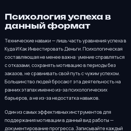
Психология успеха в
данный формат
Технические навыки — лишь часть уравнения успеха в
Куда И Как Инвестировать Деньги. Психологическая
составляющая не менее важна: умение справляться
с отказами, сохранять мотивацию в периоды без
заказов, не сравнивать свой путь с чужим успехом.
Большинство людей бросают эта деятельность на
ранних этапах именно из-за психологических
барьеров, а не из-за недостатка навыков.
Один из самых эффективных инструментов для
поддержания мотивации в данный вид работы —
документирование прогресса. Записывайте каждый