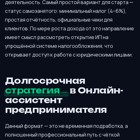
деятельность. Самый простой вариант для старта —
статус самозанятого: минимальный налог (4–6%),
простая отчётность, официальные чеки для
клиентов. По мере роста дохода от это направление
имеет смысл рассмотреть открытие ИП на
упрощённой системе налогообложения, что
открывает доступ к работе с юридическими лицами.
Долгосрочная
стратегия
в Онлайн-
ассистент
предпринимателя
Данный формат — это не временная подработка, а
полноценный профессиональный путь с чёткой