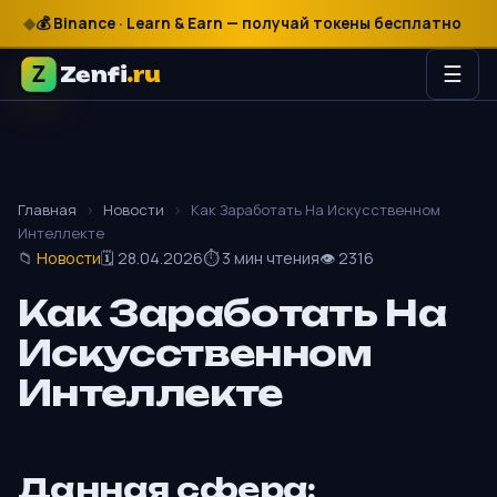
 Binance · Learn & Earn — получай токены бесплатно
$
€
🎰 
Zenfi
.ru
☰
Главная
›
Новости
›
Как Заработать На Искусственном
Интеллекте
📁
Новости
🗓 28.04.2026
⏱ 3 мин чтения
👁 2316
Как Заработать На
Искусственном
Интеллекте
Данная сфера: