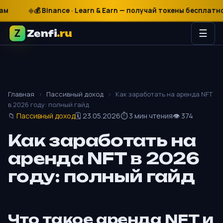
₽
$
€
💰 Binance · Learn & Earn — получай токены бесплатно
Zenfi
.ru
☰
Главная
›
Пассивный доход
›
Как заработать на аренда NFT
в 2026 году: полный гайд
📁
Пассивный доход
🗓 23.05.2026
⏱ 3 мин чтения
👁 374
Как заработать на
аренда NFT в 2026
году: полный гайд
Что такое аренда NFT и