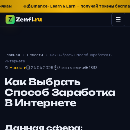
₽
$
€
💰 Binance · Learn & Earn — получай токены бесплатно
Zenfi
.ru
☰
Главная
›
Новости
›
Как Выбрать Способ Заработка В
Интернете
📁
Новости
🗓 24.04.2026
⏱ 3 мин чтения
👁 1833
Как Выбрать
Способ Заработка
В Интернете
Данная сфера: