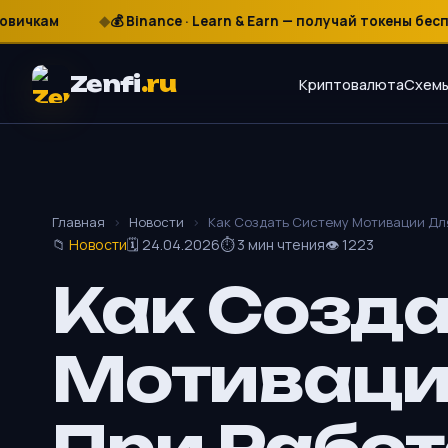
кам
💰 Binance · Learn & Earn — получай токены бесплатн
₽
$
€
Zenfi
.ru
Криптовалюта
Схемы
Главная
›
Новости
›
Как Создать Систему Мотивации Дл
📁
Новости
🗓 24.04.2026
⏱ 3 мин чтения
👁 1223
Как Созда
Мотиваци