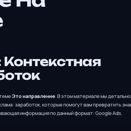
е На
е
 Контекстная
боток
 теме
Это направление
. В этом материале мы детально
лама: заработок, которые помогут вам превратить зна
ывающая информация по данный формат: Google Ads,