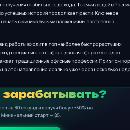
 получения стабильного дохода. Тысячи людей в России
тво успешных историй продолжает расти. Ключевое
начать с минимальными вложениями, постепенно
 вид работы входит в топ наиболее быстрорастущих
оход специалистов в сфере данная сфера ежегодно
режает традиционные офисные профессии. При этом по
 на это направление реально уже через несколько нед
 зарабатывать?
ion за 30 секунд и получи бонус +50% на
 Минимальный старт — $5.