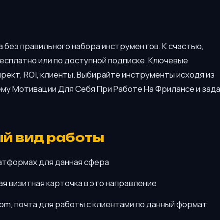
 без правильного набора инструментов. К счастью,
сплатно или по доступной подписке. Ключевые
ирект, ROI, клиенты. Выбирайте инструменты исходя из
ему Мотивации Для Себя При Работе На Фрилансе и зад
ый вид работы
атформах для данная сфера
я визитная карточка в это направление
oom, почта для работы с клиентами по данный формат