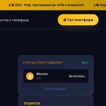
🚀 OKX · Реф. программа до 40% с комиссий
💎 Аирдроп
💰 Топ платформ
оток с телефона
КУРСЫ КРИПТОВАЛЮТ
LIVE
Bitcoin
₿
Загрузка…
BTC
Загрузка данных…
ПОИСК