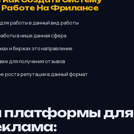
 Работе На Фрилансе
для работы в данный вид работы
аботы в нише данная сфера
ах и биржах это направление
вке для получения отзывов
е роста репутации в данный формат
и платформы для
еклама: