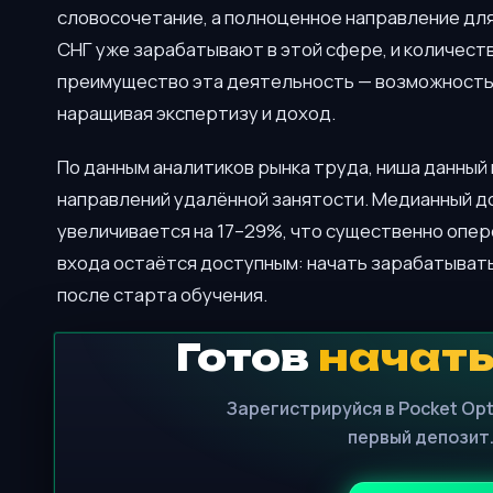
словосочетание, а полноценное направление для
СНГ уже зарабатывают в этой сфере, и количес
преимущество эта деятельность — возможность 
наращивая экспертизу и доход.
По данным аналитиков рынка труда, ниша данный
направлений удалённой занятости. Медианный д
увеличивается на 17–29%, что существенно опе
входа остаётся доступным: начать зарабатывать
после старта обучения.
Готов
начать
Зарегистрируйся в Pocket Opt
первый депозит.