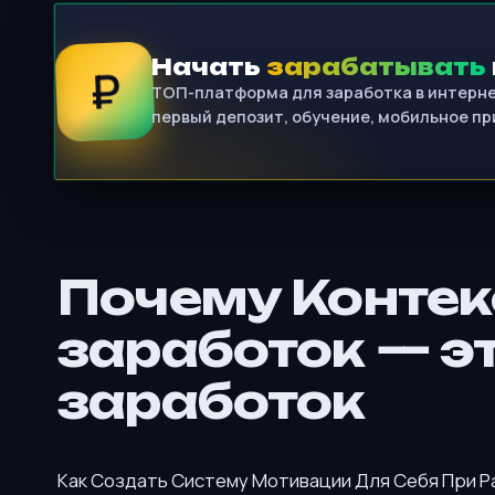
Начать
зарабатывать
₽
ТОП-платформа для заработка в интернет
первый депозит, обучение, мобильное п
Почему Контек
заработок — э
заработок
Как Создать Систему Мотивации Для Себя При Р