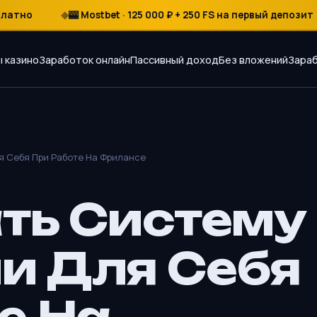
о
🎰 Mostbet · 125 000 ₽ + 250 FS на первый депозит
 казино
Заработок онлайн
Пассивный доход
Без вложений
Зараб
я Себя При Работе На Фрилансе
ть Систему
и Для Себя