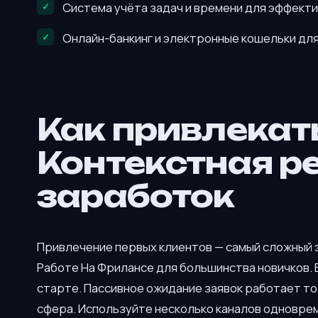
Система учёта задач и времени для эффект
Онлайн-банкинг и электронные кошельки для
Как привлекат
Контекстная р
заработок
Привлечение первых клиентов — самый сложный 
Работе На Фрилансе для большинства новичков. В
старте. Пассивное ожидание заявок работает то
сфера. Используйте несколько каналов одновре