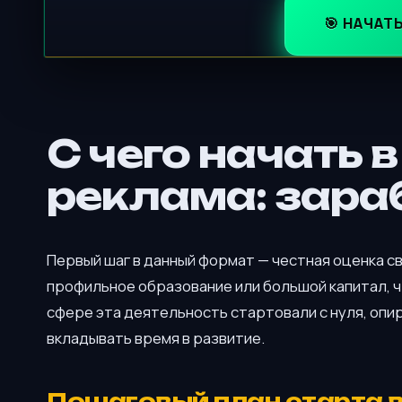
🎯 НАЧАТ
С чего начать 
реклама: зара
Первый шаг в данный формат — честная оценка св
профильное образование или большой капитал, 
сфере эта деятельность стартовали с нуля, опи
вкладывать время в развитие.
Пошаговый план старта в