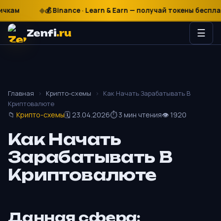
₽
$
€
💰 Binance · Learn & Earn — получай токены бесплатно
Zenfi
.ru
☰
Главная
›
Крипто-схемы
›
Как Начать Зарабатывать В
Криптовалюте
📁
Крипто-схемы
🗓 23.04.2026
⏱ 3 мин чтения
👁 1920
Как Начать
Зарабатывать В
Криптовалюте
Данная сфера: