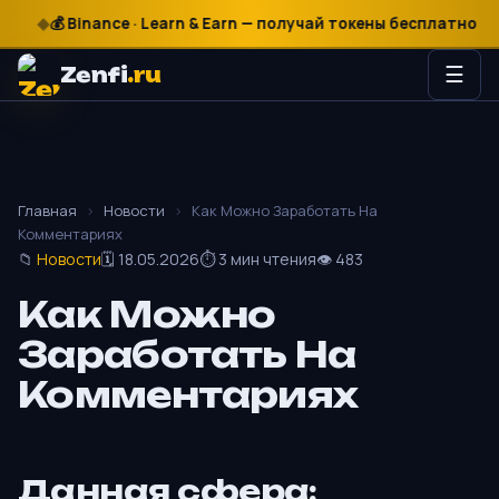
₽
$
€
💰 Binance · Learn & Earn — получай токены бесплатно

Zenfi
.ru
☰
Главная
›
Новости
›
Как Можно Заработать На
Комментариях
📁
Новости
🗓 18.05.2026
⏱ 3 мин чтения
👁 483
Как Можно
Заработать На
Комментариях
Данная сфера: