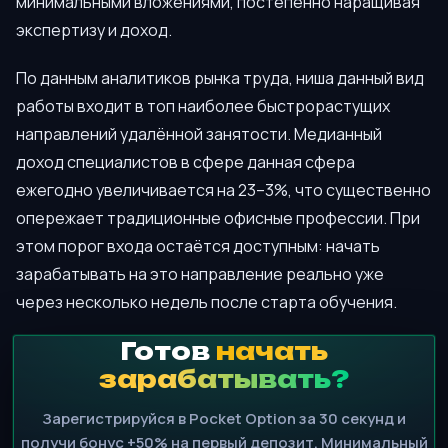
минимальными вложениями, постепенно наращивая
экспертизу и доход.
По данным аналитиков рынка труда, ниша данный вид
работы входит в топ наиболее быстрорастущих
направлений удалённой занятости. Медианный
доход специалистов в сфере данная сфера
ежегодно увеличивается на 23–3%, что существенно
опережает традиционные офисные профессии. При
этом порог входа остаётся доступным: начать
зарабатывать на это направление реально уже
через несколько недель после старта обучения.
Готов
начать
зарабатывать?
Зарегистрируйся в Pocket Option за 30 секунд и
получи бонус +50% на первый депозит. Минимальный