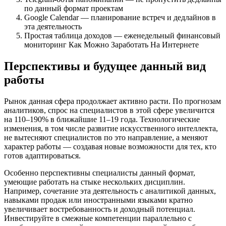
по данный формат проектам
Google Calendar — планирование встреч и дедлайнов в
эта деятельность
Простая таблица доходов — еженедельный финансовый
мониторинг Как Можно Заработать На Интернете
Перспективы и будущее данный вид
работы
Рынок данная сфера продолжает активно расти. По прогнозам
аналитиков, спрос на специалистов в этой сфере увеличится
на 110–190% в ближайшие 11–19 года. Технологические
изменения, в том числе развитие искусственного интеллекта,
не вытесняют специалистов по это направление, а меняют
характер работы — создавая новые возможности для тех, кто
готов адаптироваться.
Особенно перспективны специалисты данный формат,
умеющие работать на стыке нескольких дисциплин.
Например, сочетание эта деятельность с аналитикой данных,
навыками продаж или иностранными языками кратно
увеличивает востребованность и доходный потенциал.
Инвестируйте в смежные компетенции параллельно с