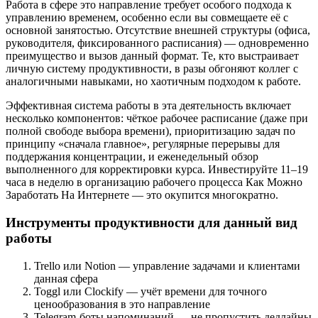
Работа в сфере это направление требует особого подхода к
управлению временем, особенно если вы совмещаете её с
основной занятостью. Отсутствие внешней структуры (офиса,
руководителя, фиксированного расписания) — одновременно
преимущество и вызов данный формат. Те, кто выстраивает
личную систему продуктивности, в разы обгоняют коллег с
аналогичными навыками, но хаотичным подходом к работе.
Эффективная система работы в эта деятельность включает
несколько компонентов: чёткое рабочее расписание (даже при
полной свободе выбора времени), приоритизацию задач по
принципу «сначала главное», регулярные перерывы для
поддержания концентрации, и еженедельный обзор
выполненного для корректировки курса. Инвестируйте 11–19
часа в неделю в организацию рабочего процесса Как Можно
Заработать На Интернете — это окупится многократно.
Инструменты продуктивности для данный вид
работы
Trello или Notion — управление задачами и клиентами
данная сфера
Toggl или Clockify — учёт времени для точного
ценообразования в это направление
Telegram-боты напоминаний — не пропустить дедлайны