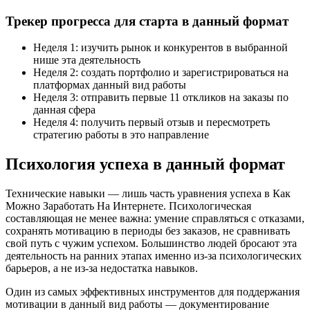
Трекер прогресса для старта в данный формат
Неделя 1: изучить рынок и конкурентов в выбранной
нише эта деятельность
Неделя 2: создать портфолио и зарегистрироваться на
платформах данный вид работы
Неделя 3: отправить первые 11 откликов на заказы по
данная сфера
Неделя 4: получить первый отзыв и пересмотреть
стратегию работы в это направление
Психология успеха в данный формат
Технические навыки — лишь часть уравнения успеха в Как
Можно Заработать На Интернете. Психологическая
составляющая не менее важна: умение справляться с отказами,
сохранять мотивацию в периоды без заказов, не сравнивать
свой путь с чужим успехом. Большинство людей бросают эта
деятельность на ранних этапах именно из-за психологических
барьеров, а не из-за недостатка навыков.
Один из самых эффективных инструментов для поддержания
мотивации в данный вид работы — документирование