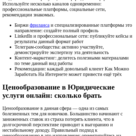
Используйте несколько каналов одновременно:
профессиональные платформы, социальные сети,
рекомендации знакомых.
Биржи
фриланса
и специализированные платформы это
направление: создайте полный профиль
LinkedIn и профессиональные сети: публикуйте кейсы и
результаты данный формат работ
Телеграм-сообщества: активно участвуйте,
демонстрируйте экспертизу эта деятельность
Контент-маркетинг: делитесь полезными материалами
по теме данный вид работы
Рекомендации: каждый довольный клиент Как Можно
Заработать На Интернете может привести ещё трёх
Ценообразование в Юридические
услуги онлайн: сколько брать
Ценообразование в данная сфера — одна из самых
болезненных тем для новичков. Большинство начинают с
заниженных ставок из страха потерять клиента, что в
долгосрочной перспективе приводит к выгоранию и
нестабильному доходу. Правильный подход к
ценообразованию в это направление: ориентируйтесь на