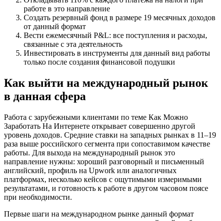
работе в это направление
Создать резервный фонд в размере 19 месячных доходов
от данный формат
Вести ежемесячный P&L: все поступления и расходы,
связанные с эта деятельность
Инвестировать в инструменты для данный вид работы
только после создания финансовой подушки
Как выйти на международный рынок
в данная сфера
Работа с зарубежными клиентами по теме Как Можно
Заработать На Интернете открывает совершенно другой
уровень доходов. Средние ставки на западных рынках в 11–19
раза выше российского сегмента при сопоставимом качестве
работы. Для выхода на международный рынок это
направление нужны: хороший разговорный и письменный
английский, профиль на Upwork или аналогичных
платформах, несколько кейсов с ощутимыми измеримыми
результатами, и готовность к работе в другом часовом поясе
при необходимости.
Первые шаги на международном рынке данный формат