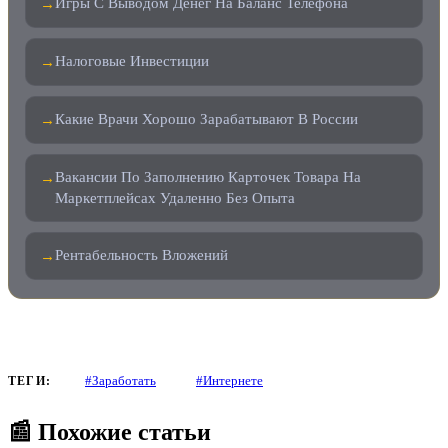
Игры С Выводом Денег На Баланс Телефона
→
Налоговые Инвестиции
→
Какие Врачи Хорошо Зарабатывают В России
→
Вакансии По Заполнению Карточек Товара На
→
Маркетплейсах Удаленно Без Опыта
Рентабельность Вложений
→
#Заработать
#Интернете
ТЕГИ:
📰 Похожие статьи