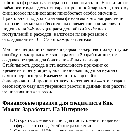
работе в сфере данная сфера на начальном этапе. В отличие от
наёмного труда, здесь нет гарантированной зарплаты, поэтому
финансовое планирование приобретает особое значение.
Правильный подход к личным финансам в это направление
включает несколько обязательных элементов: финансовую
подушку на 3–6 месяцев расходов, чёткий учёт всех
поступлений и расходов, налоговое планирование с
откладыванием 10–15% от каждого платежа.
Многие специалисты данный формат совершают одну и ту же
ошибку: в «жирные» месяцы тратят всё заработанное, не
создавая резервов для более спокойных периодов.
Стабильность дохода в эта деятельность приходит со
временем и репутацией, но финансовая подушка нужна с
самого первого дня. Ежемесячно откладывайте
фиксированный процент от всех поступлений — это создаст
безопасную базу для уверенной работы в данный вид работы
без постоянного стресса.
Финансовые правила для специалиста Как
Можно Заработать На Интернете
Открыть отдельный счёт для поступлений по данная
сфера — это создаёт чёткое разделение
Откладывать 110% с каждого платежа на налоги при