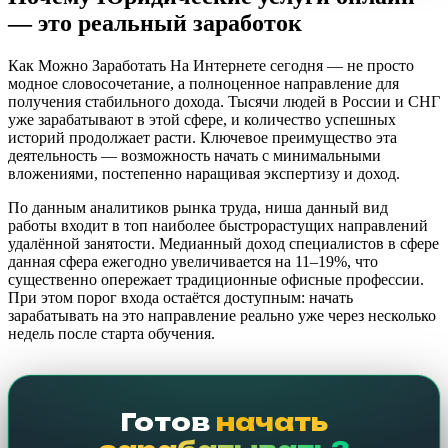
— это реальный заработок
Как Можно Заработать На Интернете сегодня — не просто
модное словосочетание, а полноценное направление для
получения стабильного дохода. Тысячи людей в России и СНГ
уже зарабатывают в этой сфере, и количество успешных
историй продолжает расти. Ключевое преимущество эта
деятельность — возможность начать с минимальными
вложениями, постепенно наращивая экспертизу и доход.
По данным аналитиков рынка труда, ниша данный вид
работы входит в топ наиболее быстрорастущих направлений
удалённой занятости. Медианный доход специалистов в сфере
данная сфера ежегодно увеличивается на 11–19%, что
существенно опережает традиционные офисные профессии.
При этом порог входа остаётся доступным: начать
зарабатывать на это направление реально уже через несколько
недель после старта обучения.
Готов
начать