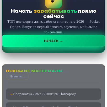
₽
Начать
зарабатывать
прямо
сейчас
ТОП-платформа для заработка в интернете 2026 — Pocket
Option. Бонус на первый депозит, обучение, мобильное
приложение.
НАЧАТЬ →
ПОХОЖИЕ МАТЕРИАЛЫ
Новости →
Подработка Дома В Нижнем Новгороде
→