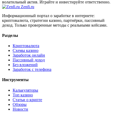
волатильный актив. Играйте и инвестируйте ответственно.
Zenfi
.ru
Информационный портал о заработке в интернете:
криптовалюта, стратегии казино, партнёрки, пассивный
доход. Только проверенные методы с реальными кейсами.
Разделы
Криптовалюта
Схемы казино
Заработок онлайн
Пассивный доход
Без вложений
Заработок с телефона
Инструменты
Калькуляторы
Топ казино
Статьи о крипте
Обзоры
Новости