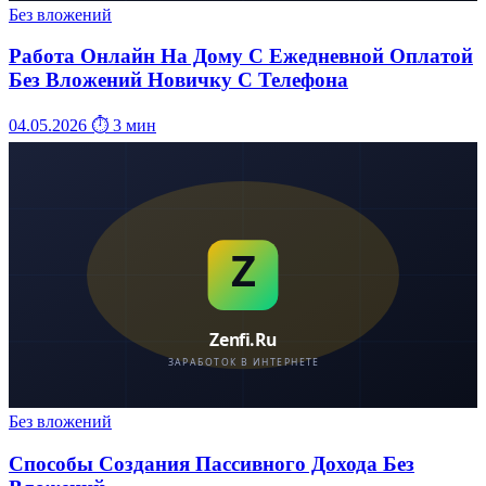
Без вложений
Работа Онлайн На Дому С Ежедневной Оплатой
Без Вложений Новичку С Телефона
04.05.2026
⏱ 3 мин
Без вложений
Способы Создания Пассивного Дохода Без