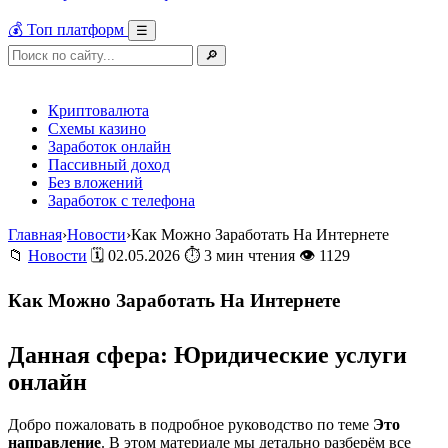
💰 Топ платформ
☰
🔎
Криптовалюта
Схемы казино
Заработок онлайн
Пассивный доход
Без вложений
Заработок с телефона
Главная
›
Новости
›
Как Можно Заработать На Интернете
📁
Новости
🗓 02.05.2026
⏱ 3 мин чтения
👁 1129
Как Можно Заработать На Интернете
Данная сфера: Юридические услуги
онлайн
Добро пожаловать в подробное руководство по теме
Это
направление
. В этом материале мы детально разберём все