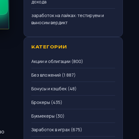
дохода
заработок на лайках: тестируем и
выносим вердикт
КАТЕГОРИИ
Акции и облигации
(800)
Без вложений
(1 887)
Бонусы и кэшбек
(48)
Брокеры
(435)
Букмекеры
(30)
Заработок в играх
(675)
во