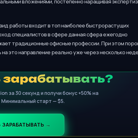
мальными вложениями, постепенно наращивая экспертиз
 вид работы входит в топ наиболее быстрорастущих
оход специалистов в сфере данная сфера ежегодно
ежает традиционные офисные профессии. При этом поро
 на это направление реально уже через несколько нед
 зарабатывать?
ion за 30 секунд и получи бонус +50% на
 Минимальный старт — $5.
Ь ЗАРАБАТЫВАТЬ →