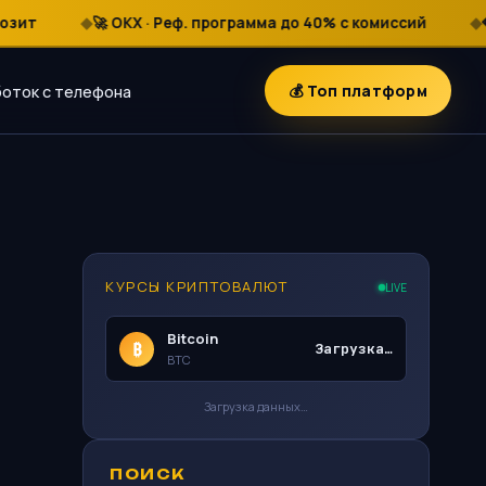
🚀 OKX · Реф. программа до 40% с комиссий
💎 Аи
💰 Топ платформ
оток с телефона
КУРСЫ КРИПТОВАЛЮТ
LIVE
Bitcoin
₿
Загрузка…
BTC
Загрузка данных…
ПОИСК