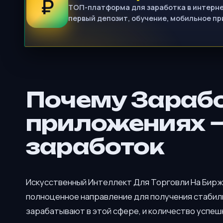
₽
ТОП-платформа для заработка в интернет
первый депозит, обучение, мобильное п
Почему Зарабо
приложениях —
заработок
Искусственный Интеллект Для Торговли На Бирже
полноценное направление для получения стабиль
зарабатывают в этой сфере, и количество успе