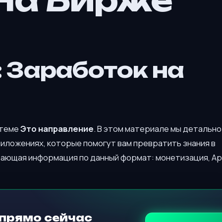
На Бирже
 Заработок на
 теме
Это направление
. В этом материале мы детально
иложениях, которые помогут вам превратить знания в
вающая информация по данный формат: монетизация, A
прямо сейчас