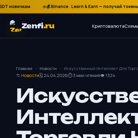
новичкам
💰 Binance · Learn & Earn — получай токены бес
₽
$
€
Zenfi
.ru
Криптовалюта
Схемы
Главная
›
Новости
›
Искусственный Интеллект Для Торг
📁
Новости
🗓 24.04.2026
⏱ 3 мин чтения
👁 1324
Искусств
Интеллек