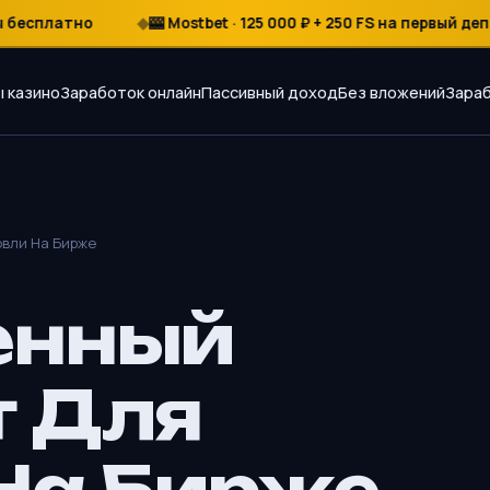
платно
🎰 Mostbet · 125 000 ₽ + 250 FS на первый депозит
 казино
Заработок онлайн
Пассивный доход
Без вложений
Зараб
овли На Бирже
енный
т Для