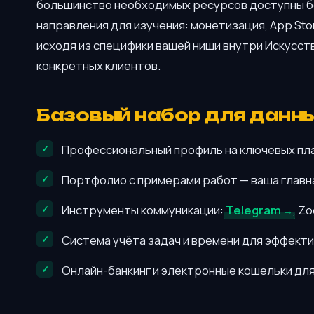
большинство необходимых ресурсов доступны бе
направления для изучения: монетизация, App Sto
исходя из специфики вашей ниши внутри Искусст
конкретных клиентов.
Базовый набор для данн
Профессиональный профиль на ключевых пл
Портфолио с примерами работ — ваша главна
Инструменты коммуникации:
Telegram
, Z
Система учёта задач и времени для эффект
Онлайн-банкинг и электронные кошельки для