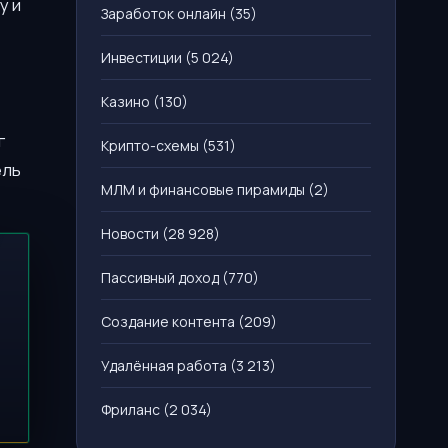
у и
Заработок онлайн
(35)
Инвестиции
(5 024)
Казино
(130)
г
Крипто-схемы
(531)
ель
МЛМ и финансовые пирамиды
(2)
Новости
(28 928)
Пассивный доход
(770)
Создание контента
(209)
Удалённая работа
(3 213)
Фриланс
(2 034)