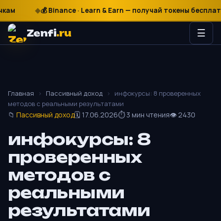
м
₽
$
€
💰 Binance · Learn & Earn — получай токены бесплатно
Zenfi
.ru
☰
Главная
›
Пассивный доход
›
инфокурсы: 8 проверенных
методов с реальными результатами
📁
Пассивный доход
🗓 17.06.2026
⏱ 3 мин чтения
👁 2430
инфокурсы: 8
проверенных
методов с
реальными
результатами