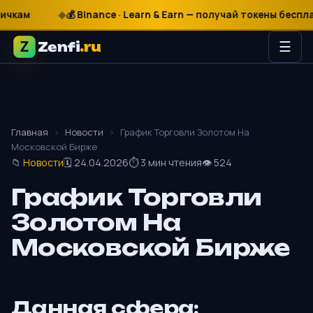
м
₽
$
€
💰 Binance · Learn & Earn — получай токены бесплатно
Zenfi
.ru
☰
Главная
›
Новости
›
График Торговли Золотом На
Московской Бирже
📁
Новости
🗓 24.04.2026
⏱ 3 мин чтения
👁 524
График Торговли
Золотом На
Московской Бирже
Данная сфера: