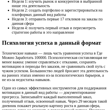
Неделя 1: изучить рынок и конкурентов в выбранной
нише эта деятельность
Неделя 2: создать портфолио и зарегистрироваться на
платформах данный вид работы
Неделя 3: отправить первые 17 откликов на заказы по
данная сфера
Неделя 4: получить первый отзыв и пересмотреть
стратегию работы в это направление
Психология успеха в данный формат
Технические навыки — лишь часть уравнения успеха в Где
Можно Заработать 100000. Психологическая составляющая не
менее важна: умение справляться с отказами, сохранять
мотивацию в периоды без заказов, не сравнивать свой путь с
чужим успехом. Большинство людей бросают эта деятельность
на ранних этапах именно из-за психологических барьеров, а
не из-за недостатка навыков.
Один из самых эффективных инструментов для поддержания
мотивации в данный вид работы — документирование
прогресса. Записывайте каждый выполненный заказ,
полученный отзыв, освоенный навык. Через 29 месяцев такой
дневник покажет реальную картину роста в данная сфера,