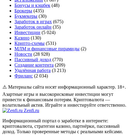
Бонусы и кэшбек
(48)
Брокеры
(435)
Букмекеры
(30)
Заработок в играх
(675)
Заработок онлайн
(35)
Инвестиции
(5 024)
Казино
(130)
Крипто-схемы
(531)
МЛМ и финансовые пирамиды
(2)
Новости
(28 928)
Пассивный доход
(770)
Создание контента
(209)
Удалённая работа
(3 213)
Фриланс
(2 034)
⚠️ Материалы сайта носят информационный характер. 18+.
Азартные игры и высокорисковые инвестиции могут
привести к финансовым потерям. Криптовалюта —
волатильный актив. Играйте и инвестируйте ответственно.
Zenfi
.ru
Информационный портал о заработке в интернете:
криптовалюта, стратегии казино, партнёрки, пассивный
доход. Только проверенные методы с реальными кейсами.