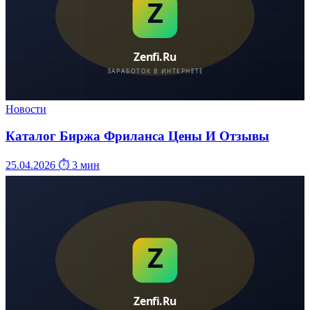
Новости
Каталог Биржа Фриланса Цены И Отзывы
25.04.2026
⏱ 3 мин