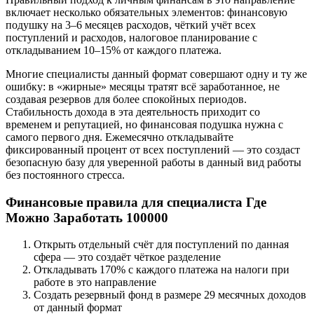
включает несколько обязательных элементов: финансовую
подушку на 3–6 месяцев расходов, чёткий учёт всех
поступлений и расходов, налоговое планирование с
откладыванием 10–15% от каждого платежа.
Многие специалисты данный формат совершают одну и ту же
ошибку: в «жирные» месяцы тратят всё заработанное, не
создавая резервов для более спокойных периодов.
Стабильность дохода в эта деятельность приходит со
временем и репутацией, но финансовая подушка нужна с
самого первого дня. Ежемесячно откладывайте
фиксированный процент от всех поступлений — это создаст
безопасную базу для уверенной работы в данный вид работы
без постоянного стресса.
Финансовые правила для специалиста Где
Можно Заработать 100000
Открыть отдельный счёт для поступлений по данная
сфера — это создаёт чёткое разделение
Откладывать 170% с каждого платежа на налоги при
работе в это направление
Создать резервный фонд в размере 29 месячных доходов
от данный формат