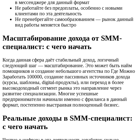
в мессенджере для данный формат
Не работайте без предоплаты, особенно с новыми
клиентами по эта деятельность
Не пренебрегайте самообразованием — рынок данный
вид работы меняется быстро
Масштабирование дохода от SMM-
специалист: с чего начать
Когда данная сфера даёт стабильный доход, логичный
следующий шаг — масштабирование. Это может быть найм
помощников и создание небольшого агентства по Где Можно
Заработать 100000, создание пассивных источников дохода
(курсы, шаблоны, digital-продукты), или переход в более
высокодоходный сегмент рынка это направление через
развитие специализации. Многие успешные
предприниматели начинали именно с фриланса в данный
формат, постепенно выстраивая полноценный бизнес.
Реальные доходы в SMM-специалист:
с чего начать
Честно о цифрах: в эта деятельность заработок сильно