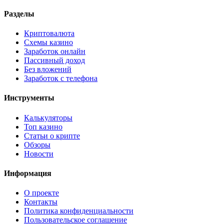
Разделы
Криптовалюта
Схемы казино
Заработок онлайн
Пассивный доход
Без вложений
Заработок с телефона
Инструменты
Калькуляторы
Топ казино
Статьи о крипте
Обзоры
Новости
Информация
О проекте
Контакты
Политика конфиденциальности
Пользовательское соглашение