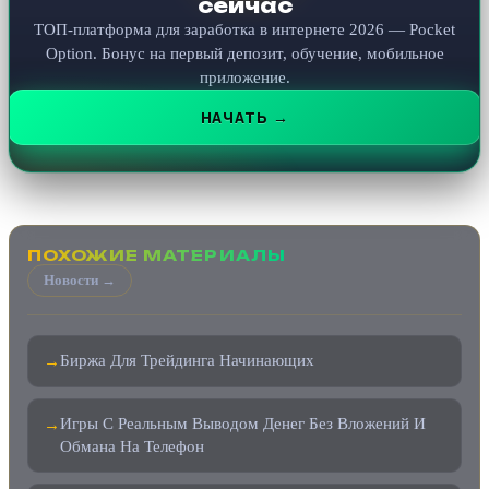
сейчас
ТОП-платформа для заработка в интернете 2026 — Pocket
Option. Бонус на первый депозит, обучение, мобильное
приложение.
НАЧАТЬ →
ПОХОЖИЕ МАТЕРИАЛЫ
Новости →
Биржа Для Трейдинга Начинающих
→
Игры С Реальным Выводом Денег Без Вложений И
→
Обмана На Телефон