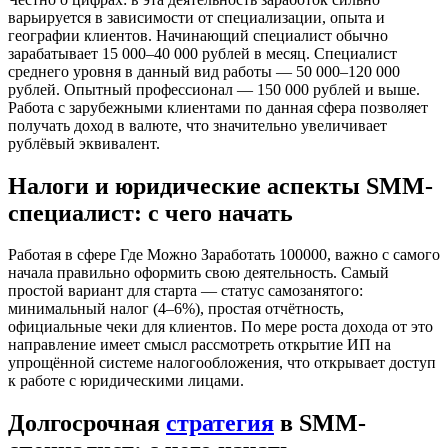
варьируется в зависимости от специализации, опыта и
географии клиентов. Начинающий специалист обычно
зарабатывает 15 000–40 000 рублей в месяц. Специалист
среднего уровня в данный вид работы — 50 000–120 000
рублей. Опытный профессионал — 150 000 рублей и выше.
Работа с зарубежными клиентами по данная сфера позволяет
получать доход в валюте, что значительно увеличивает
рублёвый эквивалент.
Налоги и юридические аспекты SMM-
специалист: с чего начать
Работая в сфере Где Можно Заработать 100000, важно с самого
начала правильно оформить свою деятельность. Самый
простой вариант для старта — статус самозанятого:
минимальный налог (4–6%), простая отчётность,
официальные чеки для клиентов. По мере роста дохода от это
направление имеет смысл рассмотреть открытие ИП на
упрощённой системе налогообложения, что открывает доступ
к работе с юридическими лицами.
Долгосрочная
стратегия
в SMM-