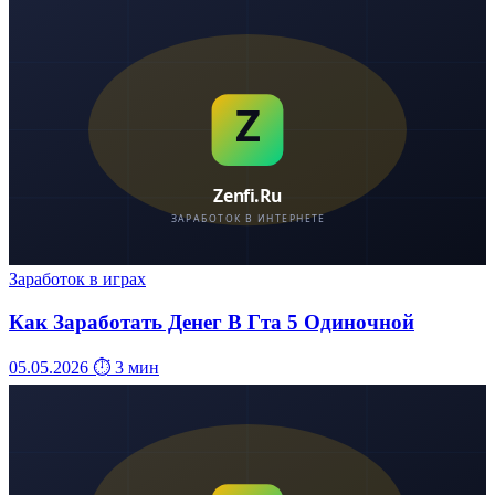
Заработок в играх
Как Заработать Денег В Гта 5 Одиночной
05.05.2026
⏱ 3 мин