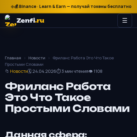
💰 Binance · Learn & Earn — получай токены бесплатно
₽
$
€
🎰
Zenfi
.ru
☰
Главная
›
Новости
›
Фриланс Работа Это Что Такое
Простыми Словами
📁
Новости
🗓 24.04.2026
⏱ 3 мин чтения
👁 1108
Фриланс Работа
Это Что Такое
Простыми Словами
Данная сфера: