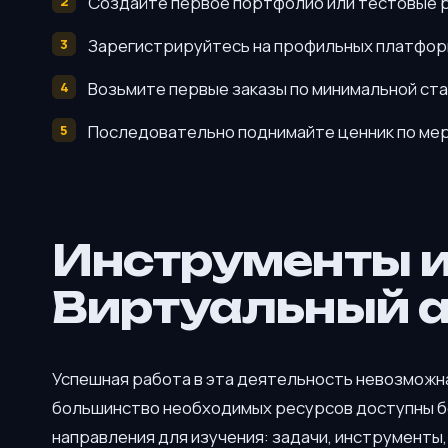
Создайте первое портфолио или тестовые р
Зарегистрируйтесь на профильных платформ
Возьмите первые заказы по минимальной ста
Последовательно поднимайте ценник по мер
Инструменты 
Виртуальный а
Успешная работа в эта деятельность невозможна
большинство необходимых ресурсов доступны бе
направления для изучения: задачи, инструменты