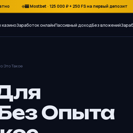
🎰 Mostbet · 125 000 ₽ + 250 FS на первый депозит

 казино
Заработок онлайн
Пассивный доход
Без вложений
Зараб
о Это Такое
Для
Без Опыта