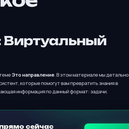
акое
: Виртуальный
 теме
Это направление
. В этом материале мы детально
истент, которые помогут вам превратить знания в
вающая информация по данный формат: задачи,
прямо сейчас