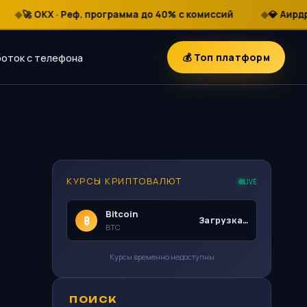
 OKX · Реф. программа до 40% с комиссий
💎 Аирдропы 2
💰 Топ платформ
оток с телефона
КУРСЫ КРИПТОВАЛЮТ
LIVE
Bitcoin
₿
Загрузка…
BTC
Курсы временно недоступны
ПОИСК