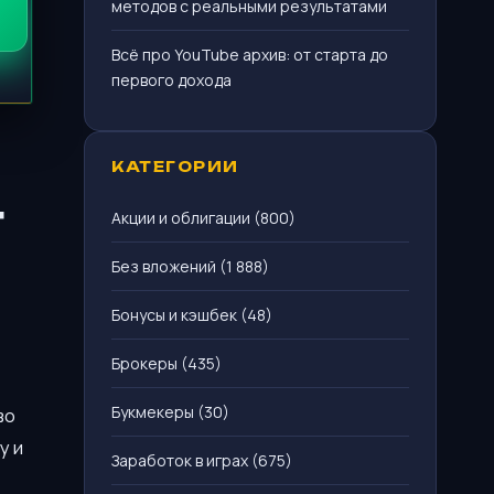
методов с реальными результатами
Всё про YouTube архив: от старта до
первого дохода
КАТЕГОРИИ
т
Акции и облигации
(800)
Без вложений
(1 888)
Бонусы и кэшбек
(48)
Брокеры
(435)
Букмекеры
(30)
во
у и
Заработок в играх
(675)