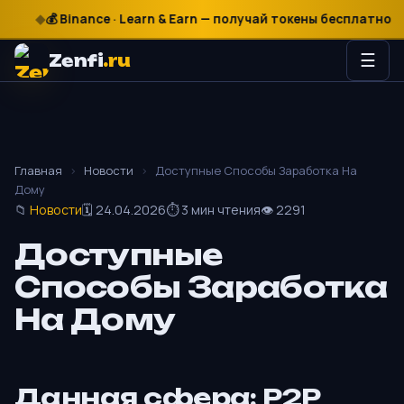
₽
$
€
💰 Binance · Learn & Earn — получай токены бесплатно

Zenfi
.ru
☰
Главная
›
Новости
›
Доступные Способы Заработка На
Дому
📁
Новости
🗓 24.04.2026
⏱ 3 мин чтения
👁 2291
Доступные
Способы Заработка
На Дому
Данная сфера: P2P