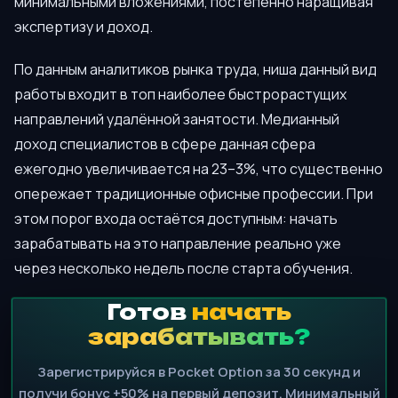
минимальными вложениями, постепенно наращивая
экспертизу и доход.
По данным аналитиков рынка труда, ниша данный вид
работы входит в топ наиболее быстрорастущих
направлений удалённой занятости. Медианный
доход специалистов в сфере данная сфера
ежегодно увеличивается на 23–3%, что существенно
опережает традиционные офисные профессии. При
этом порог входа остаётся доступным: начать
зарабатывать на это направление реально уже
через несколько недель после старта обучения.
Готов
начать
зарабатывать?
Зарегистрируйся в Pocket Option за 30 секунд и
получи бонус +50% на первый депозит. Минимальный