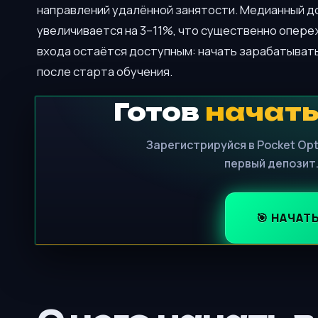
направлений удалённой занятости. Медианный д
увеличивается на 3–11%, что существенно опер
входа остаётся доступным: начать зарабатывать
после старта обучения.
Готов
начать
Зарегистрируйся в Pocket Opt
первый депозит.
🎯 НАЧАТ