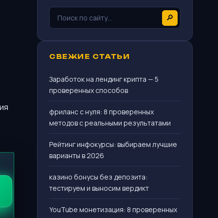
🔎
СВЕЖИЕ СТАТЬИ
Заработок на лендинг крипта — 5
проверенных способов
ия
фриланс с нуля: 8 проверенных
методов с реальными результатами
Рейтинг инфокурсы: выбираем лучшие
варианты в 2026
казино бонусы без депозита:
тестируем и выносим вердикт
YouTube монетизация: 8 проверенных