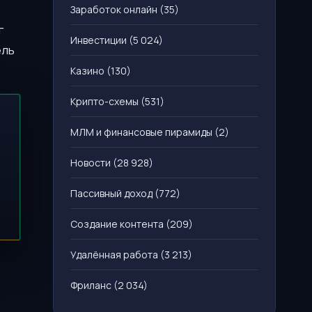
Заработок онлайн
(35)
г
Инвестиции
(5 024)
ель
Казино
(130)
Крипто-схемы
(531)
МЛМ и финансовые пирамиды
(2)
Новости
(28 928)
Пассивный доход
(772)
Создание контента
(209)
Удалённая работа
(3 213)
Фриланс
(2 034)