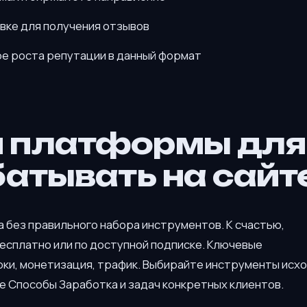
вке для получения отзывов
е роста репутации в данный формат
и платформы для
батывать на сайт
 без правильного набора инструментов. К счастью,
сплатно или по доступной подписке. Ключевые
ёрки, монетизация, трафик. Выбирайте инструменты исх
е Способы Заработка и задач конкретных клиентов.