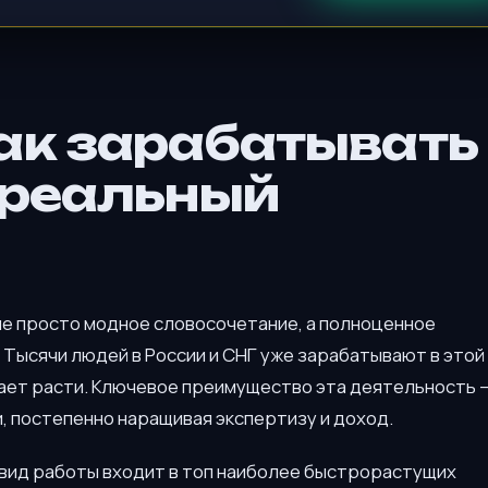
как зарабатывать
о реальный
е просто модное словосочетание, а полноценное
 Тысячи людей в России и СНГ уже зарабатывают в этой
ает расти. Ключевое преимущество эта деятельность 
, постепенно наращивая экспертизу и доход.
 вид работы входит в топ наиболее быстрорастущих