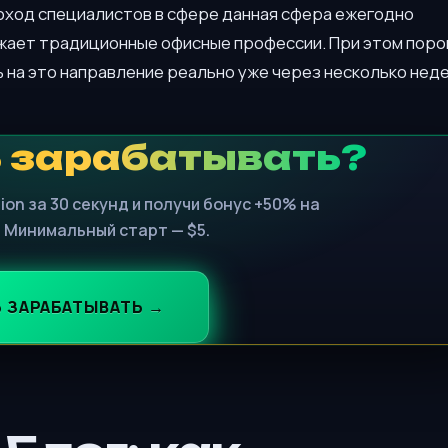
оход специалистов в сфере данная сфера ежегодно
ежает традиционные офисные профессии. При этом поро
 на это направление реально уже через несколько нед
 зарабатывать?
ion за 30 секунд и получи бонус +50% на
 Минимальный старт — $5.
Ь ЗАРАБАТЫВАТЬ →