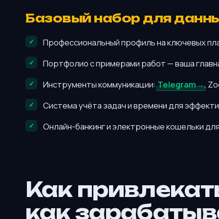
Базовый набор для данн
Профессиональный профиль на ключевых пл
Портфолио с примерами работ — ваша главна
Инструменты коммуникации:
Telegram
, Z
Система учёта задач и времени для эффект
Онлайн-банкинг и электронные кошельки для
Как привлекать
как зарабатыв