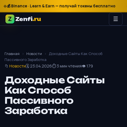
 Binance · Learn & Earn — получай токены бесплатно
$
€
🎰 M
Zenfi
.ru
☰
Главная
›
Новости
›
Доходные Сайты Как Способ
Пассивного Заработка
📁
Новости
🗓 23.04.2026
⏱ 3 мин чтения
👁 179
Доходные Сайты
Как Способ
Пассивного
Заработка