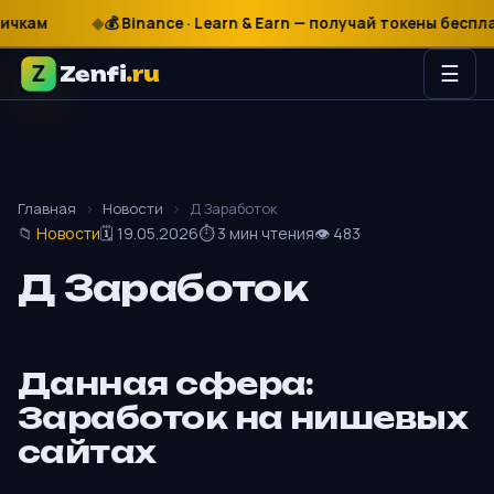
₽
$
€
💰 Binance · Learn & Earn — получай токены бесплатно
Zenfi
.ru
☰
Главная
›
Новости
›
Д Заработок
📁
Новости
🗓 19.05.2026
⏱ 3 мин чтения
👁 483
Д Заработок
Данная сфера:
Заработок на нишевых
сайтах