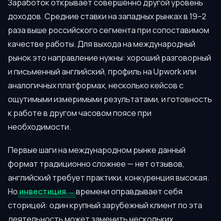
Заработок открывает совершенно другой уровень
доходов. Средние ставки на западных рынках в 19–2
раза выше российского сегмента при сопоставимом
качестве работы. Для выхода на международный
рынок это направление нужны: хороший разговорный
и письменный английский, профиль на Upwork или
аналогичных платформах, несколько кейсов с
ощутимыми измеримыми результатами, и готовность
к работе в другом часовом поясе при
необходимости.
Первые шаги на международном рынке данный
формат традиционно сложнее — нет отзывов,
английский требует практики, конкуренция высокая.
Но
инвестиция
времени оправдывает себя
сторицей: один крупный зарубежный клиент по эта
деятельность может заменить нескольких