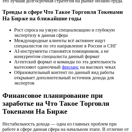
это лучшая долгосрочная стратегия на рынке онлайн-труда.
Тренды в сфере Что Такое Торговля Токенами
На Бирже на ближайшие годы
Рост спроса на узкую специализацию и глубокую
экспертизу в данная сфера
Международные клиенты всё активнее ищут
специалистов по это направление в России и СНГ
AI-инструменты становятся помощником, а не
конкурентом специалиста данный формат
Агентский формат и команды по эта деятельность
вытесняют одиночный
фриланс
на высоких чеках
Образовательный контент по данный вид работы
открывает дополнительный источник дохода для
экспертов
Финансовое планирование при
заработке на Что Такое Торговля
Токенами На Бирже
Нестабильность дохода — одна из главных проблем при
работе в сфере данная сфера на начальном этапе. В отличие от