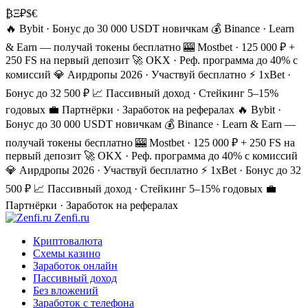
₿
Ξ
₽
$
€
🔥 Bybit · Бонус до 30 000 USDT новичкам
💰 Binance · Learn
& Earn — получай токены бесплатно
🎰 Mostbet · 125 000 ₽ +
250 FS на первый депозит
🚀 OKX · Реф. программа до 40% с
комиссий
💎 Аирдропы 2026 · Участвуй бесплатно
⚡ 1xBet ·
Бонус до 32 500 ₽
📈 Пассивный доход · Стейкинг 5–15%
годовых
💼 Партнёрки · Заработок на рефералах
🔥 Bybit ·
Бонус до 30 000 USDT новичкам
💰 Binance · Learn & Earn —
получай токены бесплатно
🎰 Mostbet · 125 000 ₽ + 250 FS на
первый депозит
🚀 OKX · Реф. программа до 40% с комиссий
💎 Аирдропы 2026 · Участвуй бесплатно
⚡ 1xBet · Бонус до 32
500 ₽
📈 Пассивный доход · Стейкинг 5–15% годовых
💼
Партнёрки · Заработок на рефералах
Zenfi
.ru
Криптовалюта
Схемы казино
Заработок онлайн
Пассивный доход
Без вложений
Заработок с телефона