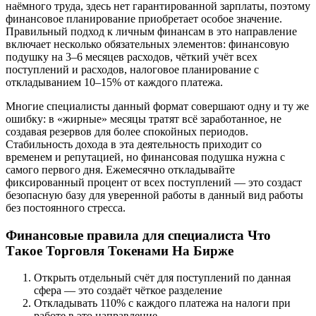
наёмного труда, здесь нет гарантированной зарплаты, поэтому
финансовое планирование приобретает особое значение.
Правильный подход к личным финансам в это направление
включает несколько обязательных элементов: финансовую
подушку на 3–6 месяцев расходов, чёткий учёт всех
поступлений и расходов, налоговое планирование с
откладыванием 10–15% от каждого платежа.
Многие специалисты данный формат совершают одну и ту же
ошибку: в «жирные» месяцы тратят всё заработанное, не
создавая резервов для более спокойных периодов.
Стабильность дохода в эта деятельность приходит со
временем и репутацией, но финансовая подушка нужна с
самого первого дня. Ежемесячно откладывайте
фиксированный процент от всех поступлений — это создаст
безопасную базу для уверенной работы в данный вид работы
без постоянного стресса.
Финансовые правила для специалиста Что
Такое Торговля Токенами На Бирже
Открыть отдельный счёт для поступлений по данная
сфера — это создаёт чёткое разделение
Откладывать 110% с каждого платежа на налоги при
работе в это направление