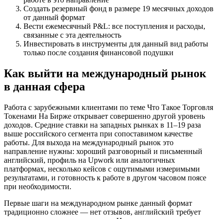
Создать резервный фонд в размере 19 месячных доходов
от данный формат
Вести ежемесячный P&L: все поступления и расходы,
связанные с эта деятельность
Инвестировать в инструменты для данный вид работы
только после создания финансовой подушки
Как выйти на международный рынок
в данная сфера
Работа с зарубежными клиентами по теме Что Такое Торговля
Токенами На Бирже открывает совершенно другой уровень
доходов. Средние ставки на западных рынках в 11–19 раза
выше российского сегмента при сопоставимом качестве
работы. Для выхода на международный рынок это
направление нужны: хороший разговорный и письменный
английский, профиль на Upwork или аналогичных
платформах, несколько кейсов с ощутимыми измеримыми
результатами, и готовность к работе в другом часовом поясе
при необходимости.
Первые шаги на международном рынке данный формат
традиционно сложнее — нет отзывов, английский требует