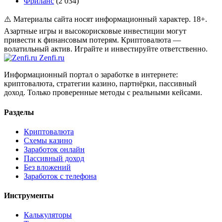
Фриланс
(2 034)
⚠️ Материалы сайта носят информационный характер. 18+.
Азартные игры и высокорисковые инвестиции могут
привести к финансовым потерям. Криптовалюта —
волатильный актив. Играйте и инвестируйте ответственно.
Zenfi
.ru
Информационный портал о заработке в интернете:
криптовалюта, стратегии казино, партнёрки, пассивный
доход. Только проверенные методы с реальными кейсами.
Разделы
Криптовалюта
Схемы казино
Заработок онлайн
Пассивный доход
Без вложений
Заработок с телефона
Инструменты
Калькуляторы