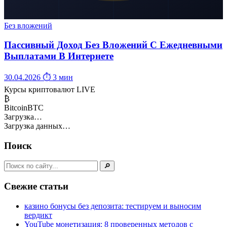
Без вложений
Пассивный Доход Без Вложений С Ежедневными
Выплатами В Интернете
30.04.2026
⏱ 3 мин
Курсы криптовалют
LIVE
₿
Bitcoin
BTC
Загрузка…
Загрузка данных…
Поиск
🔎
Свежие статьи
казино бонусы без депозита: тестируем и выносим
вердикт
YouTube монетизация: 8 проверенных методов с