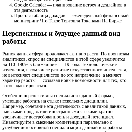
Google Calendar — планирование встреч и дедлайнов в
эта деятельность
Простая таблица доходов — еженедельный финансовый
мониторинг Что Такое Торговля Токенами На Бирже
Перспективы и будущее данный вид
работы
Рынок данная сфера продолжает активно расти. По прогнозам
аналитиков, спрос на специалистов в этой сфере увеличится
на 110–190% в ближайшие 11–19 года. Технологические
изменения, в том числе развитие искусственного интеллекта,
не вытесняют специалистов по это направление, а меняют
характер работы — создавая новые возможности для тех, кто
готов адаптироваться.
Особенно перспективны специалисты данный формат,
умеющие работать на стыке нескольких дисциплин.
Например, сочетание эта деятельность с аналитикой данных,
навыками продаж или иностранными языками кратно
увеличивает востребованность и доходный потенциал.
Инвестируйте в смежные компетенции параллельно с
углублением основной специализации данный вид работы —