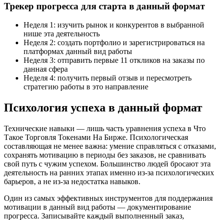
Трекер прогресса для старта в данный формат
Неделя 1: изучить рынок и конкурентов в выбранной
нише эта деятельность
Неделя 2: создать портфолио и зарегистрироваться на
платформах данный вид работы
Неделя 3: отправить первые 11 откликов на заказы по
данная сфера
Неделя 4: получить первый отзыв и пересмотреть
стратегию работы в это направление
Психология успеха в данный формат
Технические навыки — лишь часть уравнения успеха в Что
Такое Торговля Токенами На Бирже. Психологическая
составляющая не менее важна: умение справляться с отказами,
сохранять мотивацию в периоды без заказов, не сравнивать
свой путь с чужим успехом. Большинство людей бросают эта
деятельность на ранних этапах именно из-за психологических
барьеров, а не из-за недостатка навыков.
Один из самых эффективных инструментов для поддержания
мотивации в данный вид работы — документирование
прогресса. Записывайте каждый выполненный заказ,