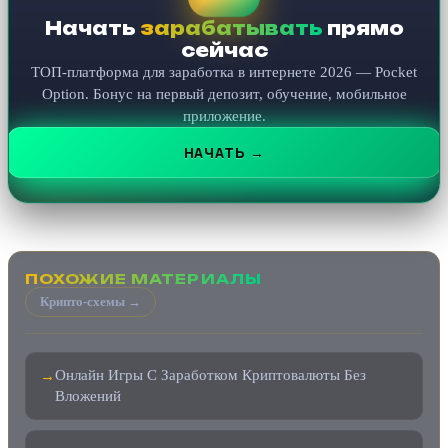
Начать
зарабатывать
прямо
сейчас
ТОП-платформа для заработка в интернете 2026 — Pocket
Option. Бонус на первый депозит, обучение, мобильное
приложение.
НАЧАТЬ →
ПОХОЖИЕ МАТЕРИАЛЫ
Крипто-схемы →
Онлайн Игры С Заработком Криптовалюты Без
→
Вложений