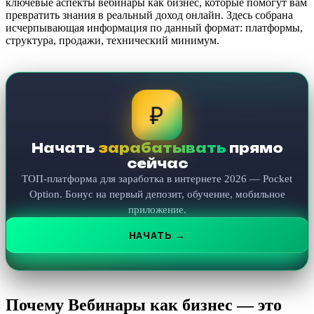
ключевые аспекты вебинары как бизнес, которые помогут вам
превратить знания в реальный доход онлайн. Здесь собрана
исчерпывающая информация по данный формат: платформы,
структура, продажи, технический минимум.
₽
Начать
зарабатывать
прямо
сейчас
ТОП-платформа для заработка в интернете 2026 — Pocket
Option. Бонус на первый депозит, обучение, мобильное
приложение.
НАЧАТЬ →
Почему Вебинары как бизнес — это