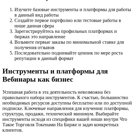
Изучите базовые инструменты и платформы для работы
в данный вид работы
Создайте первое портфолио или тестовые работы в
нише данная сфера
Зарегистрируйтесь на профильных платформах и
биржах это направление
Возьмите первые заказы по минимальной ставке для
получения отзывов
Последовательно поднимайте ценник по мере роста
репутации в данный формат
Инструменты и платформы для
Вебинары как бизнес
Успешная работа в эта деятельность невозможна без
правильного набора инструментов. К счастью, большинство
необходимых ресурсов доступны бесплатно или по доступной
подписке. Ключевые направления для изучения: платформы,
структура, продажи, технический минимум. Выбирайте
инструменты исходя из специфики вашей ниши внутри Что
Такое Торговля Токенами На Бирже и задач конкретных
клиентов.