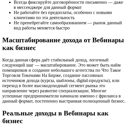
Всегда фиксируйте договорённости письменно — даже
в мессенджере для данный формат
Не работайте без предоплаты, особенно с новыми
клиентами по эта деятельность
Не пренебрегайте самообразованием — рынок данный
вид работы меняется быстро
Масштабирование дохода от Вебинары
как бизнес
Когда данная сфера даёт стабильный доход, логичный
следующий шаг — масштабирование. Это может быть найм
помощников и создание небольшого агентства по Что Такое
Торговля Токенами На Бирже, создание пассивных
источников дохода (курсы, шаблоны, digital-продукты), или
переход в более высокодоходный сегмент рынка это
направление через развитие специализации. Многие
успешные предприниматели начинали именно с фриланса в
данный формат, постепенно выстраивая полноценный бизнес.
Реальные доходы в Вебинары как
бизнес