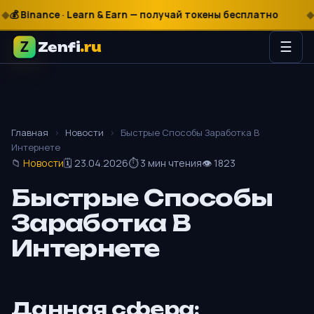
inance · Learn & Earn — получай токены бесплатно
$
€
🎰 Mos
Zenfi
.ru
☰
Главная
›
Новости
›
Быстрые Способы Заработка В
Интернете
📁
Новости
🗓 23.04.2026
⏱ 3 мин чтения
👁 1823
Быстрые Способы
Заработка В
Интернете
Данная сфера: