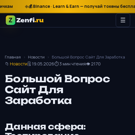
₽
$
€
💰 Binance · Learn & Earn — получай токены бесплатно
Zenfi
.ru
☰
Главная
›
Новости
›
Большой Вопрос Сайт Для Заработка
📁
Новости
🗓 19.05.2026
⏱ 3 мин чтения
👁 2170
Большой Вопрос
Сайт Для
Заработка
Данная сфера: