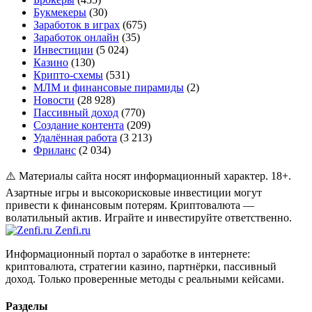
Букмекеры
(30)
Заработок в играх
(675)
Заработок онлайн
(35)
Инвестиции
(5 024)
Казино
(130)
Крипто-схемы
(531)
МЛМ и финансовые пирамиды
(2)
Новости
(28 928)
Пассивный доход
(770)
Создание контента
(209)
Удалённая работа
(3 213)
Фриланс
(2 034)
⚠️ Материалы сайта носят информационный характер. 18+.
Азартные игры и высокорисковые инвестиции могут
привести к финансовым потерям. Криптовалюта —
волатильный актив. Играйте и инвестируйте ответственно.
Zenfi
.ru
Информационный портал о заработке в интернете:
криптовалюта, стратегии казино, партнёрки, пассивный
доход. Только проверенные методы с реальными кейсами.
Разделы