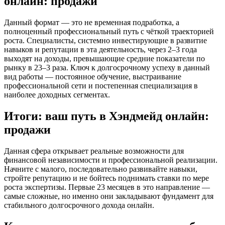
онлайн: продажи
Данный формат — это не временная подработка, а
полноценный профессиональный путь с чёткой траекторией
роста. Специалисты, системно инвестирующие в развитие
навыков и репутации в эта деятельность, через 2–3 года
выходят на доходы, превышающие средние показатели по
рынку в 23–3 раза. Ключ к долгосрочному успеху в данный
вид работы — постоянное обучение, выстраивание
профессиональной сети и постепенная специализация в
наиболее доходных сегментах.
Итоги: ваш путь в Хэндмейд онлайн:
продажи
Данная сфера открывает реальные возможности для
финансовой независимости и профессиональной реализации.
Начните с малого, последовательно развивайте навыки,
стройте репутацию и не бойтесь поднимать ставки по мере
роста экспертизы. Первые 23 месяцев в это направление —
самые сложные, но именно они закладывают фундамент для
стабильного долгосрочного дохода онлайн.