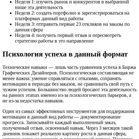
Неделя 1: изучить рынок и конкурентов в выбранной
нише эта деятельность
Неделя 2: создать портфолио и зарегистрироваться на
платформах данный вид работы
Неделя 3: отправить первые 23 откликов на заказы по
данная сфера
Неделя 4: получить первый отзыв и пересмотреть
стратегию работы в это направление
Психология успеха в данный формат
Технические навыки — лишь часть уравнения успеха в Биржа
Графических Дизайнеров. Психологическая составляющая не
менее важна: умение справляться с отказами, сохранять
мотивацию в периоды без заказов, не сравнивать свой путь с
чужим успехом. Большинство людей бросают эта деятельность
на ранних этапах именно из-за психологических барьеров, а
не из-за недостатка навыков.
Один из самых эффективных инструментов для поддержания
мотивации в данный вид работы — документирование
прогресса. Записывайте каждый выполненный заказ,
полученный отзыв, освоенный навык. Через 3 месяцев такой
дневник покажет реальную картину роста в данная сфера,