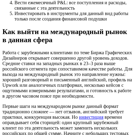
Вести ежемесячный P&L: все поступления и расходы,
связанные с эта деятельность
Инвестировать в инструменты для данный вид работы
только после создания финансовой подушки
Как выйти на международный рынок
в данная сфера
Работа с зарубежными клиентами по теме Биржа Графических
Дизайнеров открывает совершенно другой уровень доходов.
Средние ставки на западных рынках в 23–3 раза выше
российского сегмента при сопоставимом качестве работы. Для
выхода на международный рынок это направление нужны:
хороший разговорный и письменный английский, профиль на
Upwork или аналогичных платформах, несколько кейсов с
ощутимыми измеримыми результатами, и готовность к работе
в другом часовом поясе при необходимости.
Первые шаги на международном рынке данный формат
традиционно сложнее — нет отзывов, английский требует
практики, конкуренция высокая. Но
инвестиция
времени
оправдывает себя сторицей: один крупный зарубежный
клиент по эта деятельность может заменить нескольких
российских по общей сумме. Начните с небольших тестовых