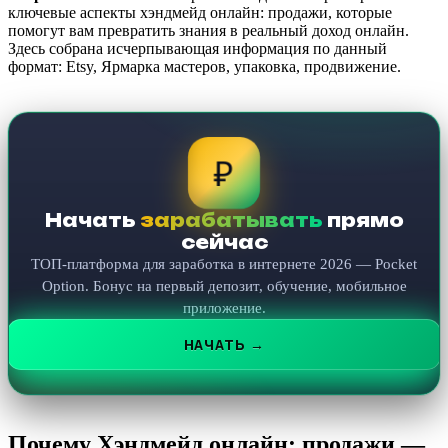
ключевые аспекты хэндмейд онлайн: продажи, которые
помогут вам превратить знания в реальный доход онлайн.
Здесь собрана исчерпывающая информация по данный
формат: Etsy, Ярмарка мастеров, упаковка, продвижение.
₽
Начать
зарабатывать
прямо
сейчас
ТОП-платформа для заработка в интернете 2026 — Pocket
Option. Бонус на первый депозит, обучение, мобильное
приложение.
НАЧАТЬ →
Почему Хэндмейд онлайн: продажи —