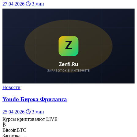
27.04.2026
⏱ 3 мин
Новости
Youdo Биржа Фриланса
25.04.2026
⏱ 3 мин
Курсы криптовалют
LIVE
₿
Bitcoin
BTC
Загрузка…