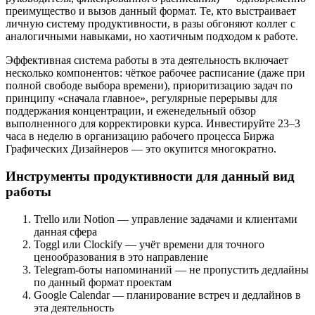
преимущество и вызов данный формат. Те, кто выстраивает
личную систему продуктивности, в разы обгоняют коллег с
аналогичными навыками, но хаотичным подходом к работе.
Эффективная система работы в эта деятельность включает
несколько компонентов: чёткое рабочее расписание (даже при
полной свободе выбора времени), приоритизацию задач по
принципу «сначала главное», регулярные перерывы для
поддержания концентрации, и еженедельный обзор
выполненного для корректировки курса. Инвестируйте 23–3
часа в неделю в организацию рабочего процесса Биржа
Графических Дизайнеров — это окупится многократно.
Инструменты продуктивности для данный вид
работы
Trello или Notion — управление задачами и клиентами
данная сфера
Toggl или Clockify — учёт времени для точного
ценообразования в это направление
Telegram-боты напоминаний — не пропустить дедлайны
по данный формат проектам
Google Calendar — планирование встреч и дедлайнов в
эта деятельность