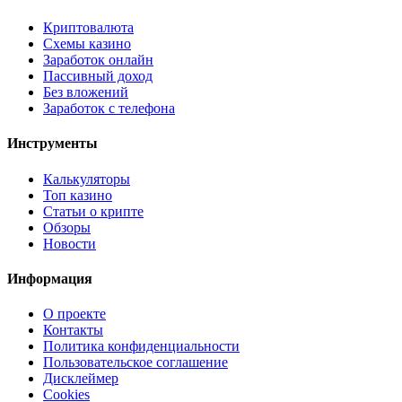
Криптовалюта
Схемы казино
Заработок онлайн
Пассивный доход
Без вложений
Заработок с телефона
Инструменты
Калькуляторы
Топ казино
Статьи о крипте
Обзоры
Новости
Информация
О проекте
Контакты
Политика конфиденциальности
Пользовательское соглашение
Дисклеймер
Cookies