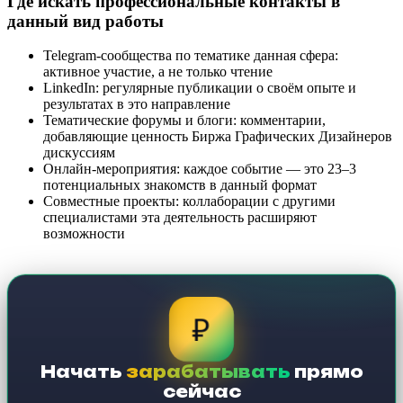
Где искать профессиональные контакты в
данный вид работы
Telegram-сообщества по тематике данная сфера:
активное участие, а не только чтение
LinkedIn: регулярные публикации о своём опыте и
результатах в это направление
Тематические форумы и блоги: комментарии,
добавляющие ценность Биржа Графических Дизайнеров
дискуссиям
Онлайн-мероприятия: каждое событие — это 23–3
потенциальных знакомств в данный формат
Совместные проекты: коллаборации с другими
специалистами эта деятельность расширяют
возможности
₽
Начать
зарабатывать
прямо
сейчас