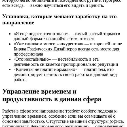
которую легко не замечать в повседневной рутине. Прогресс
есть всегда — важно научиться его видеть и ценить.
Установки, которые мешают заработку на это
направление
«Я ещё недостаточно знаю» — самый частый тормоз в
данный формат: начинайте с тем, что есть
«Уже слишком много конкурентов» — в хорошей нише
Биржа Графических Дизайнеров всегда есть место для
профессионала
«Это нестабильно» — нестабильность в эта
деятельность снижается пропорционально репутации
«Клиенты не платят нормально» — платят тем, кто
демонстрирует ценность своей работы в данный вид
работы
Управление временем и
продуктивность в данная сфера
Работа в сфере это направление требует особого подхода к
управлению временем, особенно если вы совмещаете её с
основной занятостью. Отсутствие внешней структуры (офиса,
руководителя, фиксированного расписания) — одновременно