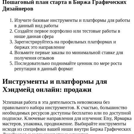
Пошаговый план старта в Биржа Графических
Дизайнеров
Изучите базовые инструменты и платформы для работы
в данный вид работы
Создайте первое портфолио или тестовые работы в
нише данная сфера
Зарегистрируйтесь на профильных платформах и
биржах это направление
Возьмите первые заказы по минимальной ставке для
получения отзывов
Последовательно поднимайте ценник по мере роста
репутации в данный формат
Инструменты и платформы для
Хэндмейд онлайн: продажи
Успешная работа в эта деятельность невозможна без
правильного набора инструментов. К счастью, большинство
необходимых ресурсов доступны бесплатно или по доступной
подписке. Ключевые направления для изучения: Etsy, Ярмарка
мастеров, упаковка, продвижение. Выбирайте инструменты
исходя из специфики вашей ниши внутри Биржа Графических