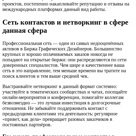
проектов, постепенно накапливайте репутацию и отзывы на
международных платформах данный вид работы.
Сеть контактов и нетворкинг в сфере
данная сфера
Профессиональная сеть — один из самых недооценённых
активов в Биржа Графических Дизайнеров. Большинство
крупных и хорошо оплачиваемых заказов никогда не
попадают на открытые биржи: они распределяются по сети
доверенных специалистов. Чем шире и качественнее ваша
сеть в это направление, тем меньше времени вы тратите на
поиск клиентов и тем выше средний чек.
Выстраивайте нетворкинг в данный формат системно:
участвуйте в тематических сообществах и чатах, посещайте
онлайн-мероприятия и конференции, помогайте коллегам
безвозмездно — это лучшая инвестиция в долгосрочные
отношения. Не забывайте поддерживать контакт с
предыдущими клиентами эта деятельность: регулярное
«привет, как дела» превращает разовых заказчиков в
постоянных партнёров.