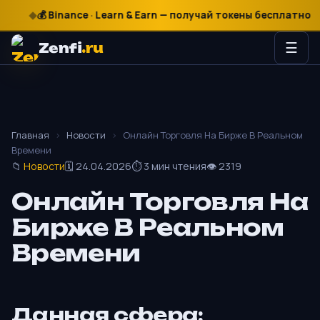
₽
$
€
💰 Binance · Learn & Earn — получай токены бесплатно
Zenfi
.ru
☰
Главная
›
Новости
›
Онлайн Торговля На Бирже В Реальном
Времени
📁
Новости
🗓 24.04.2026
⏱ 3 мин чтения
👁 2319
Онлайн Торговля На
Бирже В Реальном
Времени
Данная сфера: